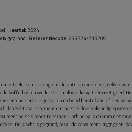
stel
Jaartal:
2024
st:
gegrond
Referentiecode:
233724/235205
aar ontdekte na levering dat de auto op meerdere plekken wa
in de kofferbak en werkte het multimediasysteem niet goed. D
emer erkende enkele gebreken en bood herstel aan of een nieuw
hillen zichtbaar zijn, maar dat herstel door vakkundig spuiten 
onsument herstel moet toestaan. Ontbinding is daarom niet mog
oeken. De klacht is gegrond, maar de consument krijgt geen kl