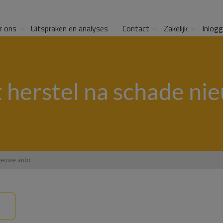
r ons
Uitspraken en analyses
Contact
Zakelijk
Inlog
t herstel na schade ni
nieuwe auto