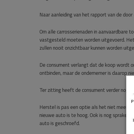
Naar aanleiding van het rapport van de doo
Om alle carrosserienaden in aanvaardbare t
vastgesteld moeten worden uitgevoerd. Het
zullen nooit onzichtbaar kunnen worden uitg
De consument verlangt dat de koop wordt o
ontbinden, maar de ondernemer is daarop nie
Ter zitting heeft de consument verder nog 
P
Herstel is pas een optie als het niet meer 
nieuwe auto is te hoog. Ook is nog sprake van
auto is geschroefd.