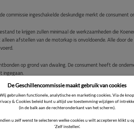
r de commissie ingeschakelde deskundige merkt de consument o
oestand te krijgen zullen minimaal de werkzaamheden die Koene
 alleen afstellen van de motorkap is onvoldoende. Alle door 
evoerd.
ntbonden op grond van dwaling. De consument heeft de ondern
t ingegaan.
De Geschillencommissie maakt gebruik van cookies
in hoofdzaak het volgende aangevoerd.
Wij gebruiken functionele, analytische en marketing cookies. Via de kno
rivacy & Cookies beleid kunt u altijd uw toestemming wijzigen of intrekk
zichtbaar is. Ook de achterste kunststof delen moeten worden ge
(in de balk aan de rechteronderkant van het scherm).
 een elektronische storing waardoor de consument niet kan belle
Indien u zelf wenst te selecteren welke cookies u wilt accepteren klikt u o
'Zelf instellen'.