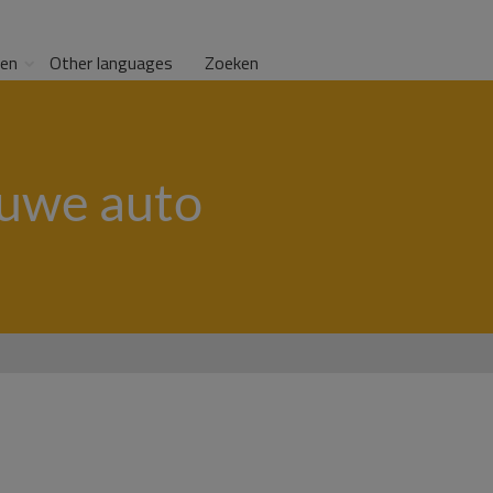
gen
Other languages
Zoeken
euwe auto