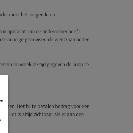
nder meer het volgende op.
n in opdracht van de ondernemer heeft
de deskundige geadviseerde werkzaamheden
emer een week de tijd gegeven de koop te
p
en
spoten. Het bij te betalen bedrag voor een
n. Het is altijd zichtbaar als er aan een
p