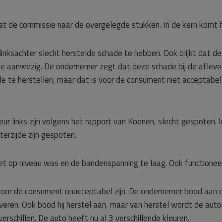
st de commissie naar de overgelegde stukken. In de kern komt 
inksachter slecht herstelde schade te hebben. Ook blijkt dat de
ade aanwezig. De ondernemer zegt dat deze schade bij de aflev
e te herstellen, maar dat is voor de consument niet acceptabel
r links zijn volgens het rapport van Koenen, slecht gespoten. I
erzijde zijn gespoten.
 niet op niveau was en de bandenspanning te laag. Ook functione
voor de consument onacceptabel zijn. De ondernemer bood aan 
veren. Ook bood hij herstel aan, maar van herstel wordt de aut
schillen. De auto heeft nu al 3 verschillende kleuren.