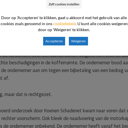
Zelf cookies instellen
t de ondernemer te voeren.
Door op 'Accepteren' te klikken, gaat u akkoord met het gebruik van alle
cookies zoals genoemd in ons
cookiebeleid
. U kunt alle cookies weigeren
door op 'Weigeren' te klikken.
jst de commissie naar de overgelegde stukken. In de kern komt
Accepteren
Weigeren
de de consument over een aantal zaken. Volgens hem was de a
chte beschadigingen in de kofferruimte. De ondernemer bood aa
de ondernemer aan om tegen een bijbetaling van een bedrag van
t af.
, maar dat is rechtgezet.
evoerd onderzoek door Koenen Schadenet kwam naar voren dat d
t rechter voorscherm. Ook bleek de naadvoering van de motorkap 
is de ondernemer onbekend. De ondernemer heeft vanaf het beg