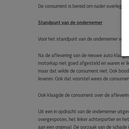
De consument is bereid om nader overleg me
Standpunt van de ondernemer
Voor het standpunt van de ondernemer verwi
Na de aflevering van de nieuwe auto klaag
motorkap niet goed afgesteld en waren er li
maar dat wilde de consument niet. Ook bood 
leveren. Ook dat voorstel wees de consumen
Ook klaagde de consument over de aflevering
Uit een in opdracht van de ondernemer uitg
overgespoten, het linker achterportier en he
aan een ongeval. De oorzaak van de schade 