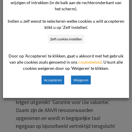
wijzigen of intrekken (in de balk aan de rechteronderkant van
Ter zitting heeft de reisorganisator verder nog
het scherm).
– in hoofdzaak – het volgende aangevoerd.
Indien u zelf wenst te selecteren welke cookies u wilt accepteren
klikt u op 'Zelf instellen'.
Allereerst wordt een beroep gedaan op art. 15
lid 1 ANVR reisvoorwaarden, waarin is bepaald
Zelf cookies instellen
dat de reiziger uiterlijk 24 uur voor het
aangegeven tijdstip van vertrek dit moet
Door op 'Accepteren' te klikken, gaat u akkoord met het gebruik
checken. Klager heeft dat onweersproken niet
van alle cookies zoals genoemd in ons
cookiebeleid
. U kunt alle
cookies weigeren door op 'Weigeren' te klikken.
gedaan.
Verder valt erop te wijzen dat alle reizigers ter
Accepteren
Weigeren
gelegenheid van hun boeking of bij de
reserveringsbevestiging een informatieboekje
krijgen uitgereikt ‘Garantie voor Uw vakantie’.
Daarin zijn de ANVR reisvoorwaarden
opgenomen en wordt in begrijpelijke taal
ingegaan op bijvoorbeeld vertrektijd terugvlucht