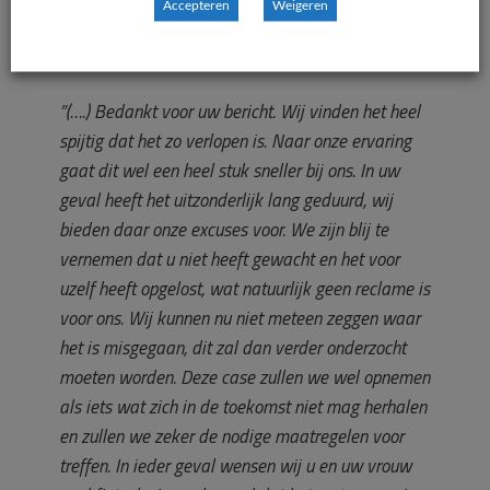
Accepteren
Weigeren
de e-mail van de ondernemer aan de consument
d.d. 23 juli 2022:
”(….) Bedankt voor uw bericht. Wij vinden het heel
spijtig dat het zo verlopen is. Naar onze ervaring
gaat dit wel een heel stuk sneller bij ons. In uw
geval heeft het uitzonderlijk lang geduurd, wij
bieden
daar onze excuses voor. We zijn blij te
vernemen dat u niet heeft gewacht en het voor
uzelf heeft
opgelost, wat natuurlijk geen reclame is
voor ons. Wij kunnen nu niet meteen zeggen waar
het is
misgegaan, dit zal dan verder onderzocht
moeten worden. Deze case zullen we wel opnemen
als iets
wat zich in de toekomst niet mag herhalen
en zullen we zeker de nodige maatregelen voor
treffen. In i
eder geval wensen wij u en uw vrouw