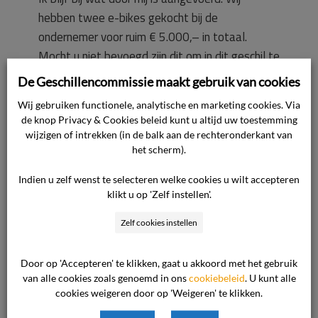
hebben twee e-bikes gekocht bij de
ondernemer voor ruim € 5.000,– in totaal.
Mocht u niet bevoegd zijn dit om in dit geschil te
beslissen, dan hoor ik graag bij welke commissie
De Geschillencommissie maakt gebruik van cookies
ik dan wel moet zijn.
Wij gebruiken functionele, analytische en marketing cookies. Via
de knop Privacy & Cookies beleid kunt u altijd uw toestemming
De consument verlangt de ondernemer te
wijzigen of intrekken (in de balk aan de rechteronderkant van
het scherm).
verplichten tot betaling van een
schadevergoeding van € 500,–.
Indien u zelf wenst te selecteren welke cookies u wilt accepteren
klikt u op 'Zelf instellen'.
Standpunt van de ondernemer
Zelf cookies instellen
De ondernemer heeft geen gebruik gemaakt
van de mogelijkheid zijn standpunt aan de
Door op 'Accepteren' te klikken, gaat u akkoord met het gebruik
commissie kenbaar te maken.
van alle cookies zoals genoemd in ons
cookiebeleid
. U kunt alle
cookies weigeren door op 'Weigeren' te klikken.
Wel blijkt het standpunt van de ondernemer uit