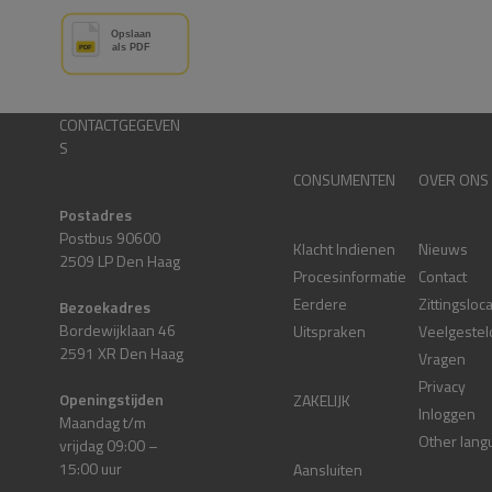
CONTACTGEGEVEN
S
CONSUMENTEN
OVER ONS
Postadres
Postbus 90600
Klacht Indienen
Nieuws
2509 LP Den Haag
Procesinformatie
Contact
Eerdere
Zittingsloc
Bezoekadres
Bordewijklaan 46
Uitspraken
Veelgestel
2591 XR Den Haag
Vragen
Privacy
Openingstijden
ZAKELIJK
Inloggen
Maandag t/m
Other lang
vrijdag 09:00 –
15:00 uur
Aansluiten