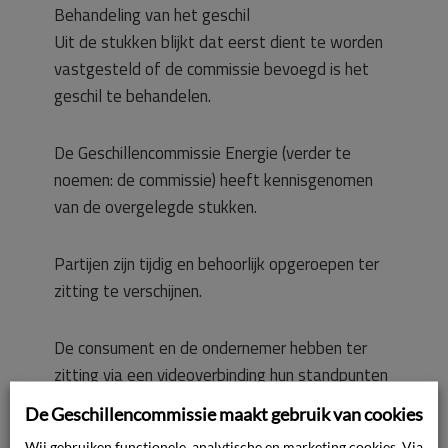
Behandeling van het geschil
Uit de stukken blijkt dat eerst dient te worden
vastgesteld of de commissie bevoegd is het
geschil te behandelen.
De Geschillencommissie Energie (verder te
noemen: de commissie) heeft kennisgenomen
van de overgelegde stukken.
Partijen zijn tijdig en behoorlijk opgeroepen ter
zitting te verschijnen.
De consument en de ondernemer hebben ter
zitting via een videoverbinding hun standpunten
toegelicht.
De Geschillencommissie maakt gebruik van cookies
Wij gebruiken functionele, analytische en marketing cookies. Via