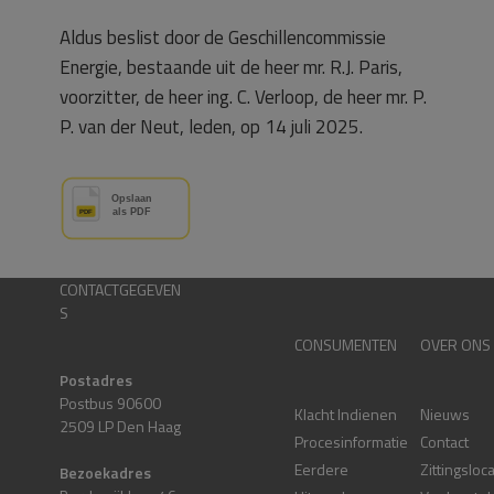
Aldus beslist door de Geschillencommissie
Energie, bestaande uit de heer mr. R.J. Paris,
voorzitter, de heer ing. C. Verloop, de heer mr. P.
P. van der Neut, leden, op 14 juli 2025.
CONTACTGEGEVEN
S
CONSUMENTEN
OVER ONS
Postadres
Postbus 90600
Klacht Indienen
Nieuws
2509 LP Den Haag
Procesinformatie
Contact
Eerdere
Zittingsloc
Bezoekadres