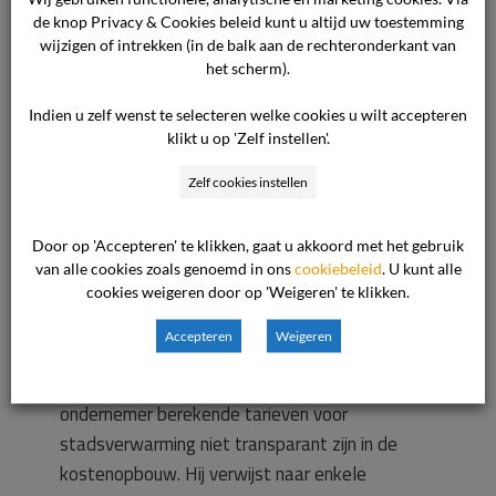
Ter zitting werd de ondernemer
de knop Privacy & Cookies beleid kunt u altijd uw toestemming
vertegenwoordigd door de dames [naam
wijzigen of intrekken (in de balk aan de rechteronderkant van
vertegenwoordiger] en [naam
het scherm).
vertegenwoordiger].
Indien u zelf wenst te selecteren welke cookies u wilt accepteren
klikt u op 'Zelf instellen'.
De behandeling heeft plaatsgevonden op 14 juli
Zelf cookies instellen
2025 te Den Haag.
Door op 'Accepteren' te klikken, gaat u akkoord met het gebruik
De commissie heeft het volgende overwogen.
van alle cookies zoals genoemd in ons
cookiebeleid
. U kunt alle
cookies weigeren door op 'Weigeren' te klikken.
Beoordeling
Accepteren
Weigeren
De consument stelt dat de aan hem door de
ondernemer berekende tarieven voor
stadsverwarming niet transparant zijn in de
kostenopbouw. Hij verwijst naar enkele