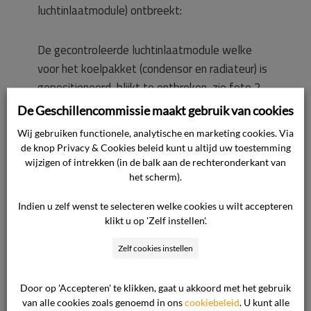
luchtinlaatmodule) ontbreekt:
De gecontroleerde luchtinlaatmodule welke
voor het koelpakket (condensor en radiateur) is
gepositioneerd, blijkt te ontbreken, zie foto 2.
In de voertuig elektronica zijn 2 storingen
De Geschillencommissie maakt gebruik van cookies
opgeslagen welke duidden op een onjuiste
Wij gebruiken functionele, analytische en marketing cookies. Via
werking van de gecontroleerde
de knop Privacy & Cookies beleid kunt u altijd uw toestemming
luchtinlaatmodule, zie onderstaande printscreen
wijzigen of intrekken (in de balk aan de rechteronderkant van
het scherm).
van de voertuig elektronica:
Indien u zelf wenst te selecteren welke cookies u wilt accepteren
De stelmotor voor de bediening van de
klikt u op 'Zelf instellen'.
gecontroleerde luchtinlaatmodule blijkt met
Zelf cookies instellen
behulp van een kabelbinder aan de linker
chassisbalk te zijn bevestigd.
Door op 'Accepteren' te klikken, gaat u akkoord met het gebruik
van alle cookies zoals genoemd in ons
cookiebeleid
. U kunt alle