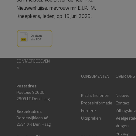
Nieuwenhuijse, mevrouw mr. E.J.P.J.M.
Kneepkens, leden, op 19 juni 2025.
CONTACTGEGEVEN
S
CONSUMENTEN
OVER ONS
Postadres
Postbus 90600
Klacht Indienen
Nieuws
2509 LP Den Haag
Procesinformatie
Contact
Eerdere
Zittingsloc
Bezoekadres
Bordewijklaan 46
Uitspraken
Veelgestel
2591 XR Den Haag
Vragen
Privacy