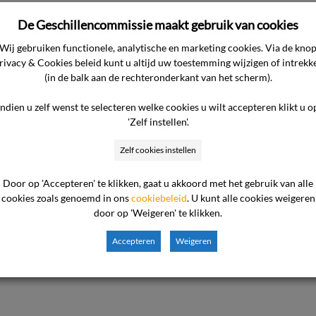
chade ontstaan) aan de rechterzijde camper van de consument ver
De Geschillencommissie maakt gebruik van cookies
den en de consument op de ondernemer stond te wachten voor
Wij gebruiken functionele, analytische en marketing cookies. Via de kno
rakelijkheid hiervoor van de hand wijst en vindt het merkwaar
rivacy & Cookies beleid kunt u altijd uw toestemming wijzigen of intrekk
(in de balk aan de rechteronderkant van het scherm).
stond de schade zou hebben veroorzaakt. De consument zou het 
ou betalen.
Indien u zelf wenst te selecteren welke cookies u wilt accepteren klikt u o
'Zelf instellen'.
Zelf cookies instellen
jst de commissie naar de overgelegde stukken. In de kern komt
Door op 'Accepteren' te klikken, gaat u akkoord met het gebruik van alle
cookies zoals genoemd in ons
cookiebeleid
. U kunt alle cookies weigeren
door op 'Weigeren' te klikken.
 de camper voor de garantiewerkzaamheden in ontvangst is 
e ook niet is veroorzaakt door de camper die er naast stond.
Accepteren
Weigeren