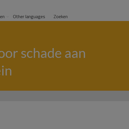
gen
Other languages
Zoeken
oor schade aan
in