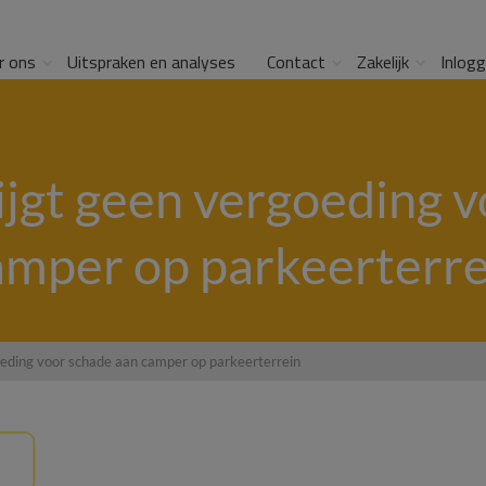
r ons
Uitspraken en analyses
Contact
Zakelijk
Inlog
jgt geen vergoeding v
amper op parkeerterre
eding voor schade aan camper op parkeerterrein