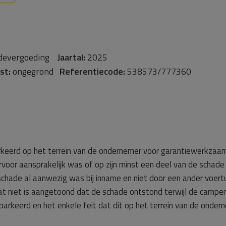
devergoeding
Jaartal:
2025
st:
ongegrond
Referentiecode:
538573/777360
rkeerd op het terrein van de ondernemer voor garantiewerkzaam
ervoor aansprakelijk was of op zijn minst een deel van de sch
schade al aanwezig was bij inname en niet door een ander voert
at niet is aangetoond dat de schade ontstond terwijl de campe
rkeerd en het enkele feit dat dit op het terrein van de onder