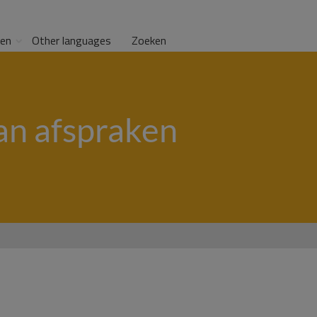
gen
Other languages
Zoeken
van afspraken