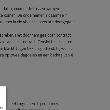
, dat hij nimmer de tussen partijen
e komen. De ondernemer is daarmee in
rnemer in die visie ten onrechte doorgegaan
spreken. Het door hem gesloten contract
kt aan het contract. Tenslotte is het ten
n klacht tegen Oxxio ingediend. Hij wenst
eze op twee dagdelen en een bedrag van €
p
ode heeft ingevoerd bij een nieuwe
en