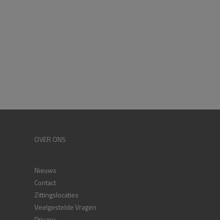
OVER ONS
Nieuws
Contact
Zittingslocaties
Veelgestelde Vragen
Privacy