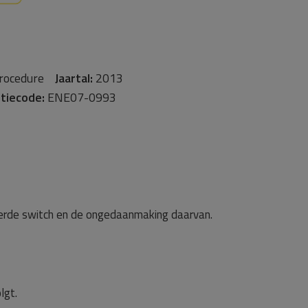
procedure
Jaartal:
2013
tiecode:
ENE07-0993
oerde switch en de ongedaanmaking daarvan.
lgt.