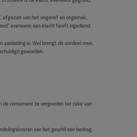
In zoverre is de klacht eveneens gegrond.
, afgezien van het ongerief en ongemak,
eed” eveneens een klacht heeft ingediend.
 aanleiding is. Wel brengt dit oordeel mee,
schuldigd geworden.
n de consument te vergoeden ter zake van
ndelingskosten van het geschil een bedrag