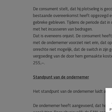
De consument stelt, dat hij plotseling is gec
bestaande overeenkomst heeft opgezegd en 
gebreke gebleven. Tijdens de periode dat in
met het incasseren van bedragen.
Dat is eveneens onjuist. De consument heef
met de ondernemer voorziet niet erin, dat o
onrechte niet mogelijk, dat de switch in zi
vergoeding van de door hem gemaakte koste
255,–.
Standpunt van de ondernemer
Het standpunt van de ondernemer luidt als v
De ondernemer heeft aangevoerd, dat het pr
P