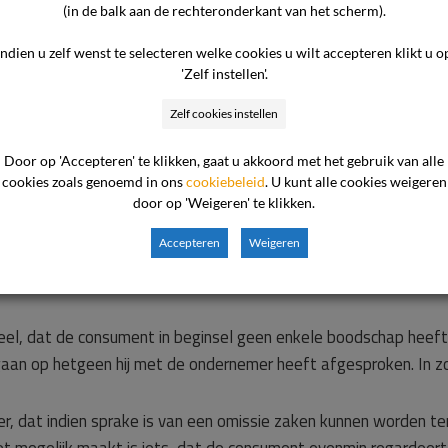
an de consument in te voeren is via het geautomatiseerd systeem
(in de balk aan de rechteronderkant van het scherm).
tcht is en op basis van de door de netbeheerder aangeleverde
 X is de levering hervat. Voor het terugdraaien is technisch ge
Indien u zelf wenst te selecteren welke cookies u wilt accepteren klikt u o
'Zelf instellen'.
Zelf cookies instellen
Door op 'Accepteren' te klikken, gaat u akkoord met het gebruik van alle
cookies zoals genoemd in ons
cookiebeleid
. U kunt alle cookies weigeren
n.
door op 'Weigeren' te klikken.
Accepteren
Weigeren
niet het standpunt van de consument heeft bestreden, dat in d
t van de mogelijkheid, dat het contract beëindigd kan worden
el, dat de consument in beginsel geen enkele boodschap heef
an op hetgeen hij met de ondernemer heeft afgesproken. In zov
keer, dat indien sprake is van een omissie zaken kunnen worden 