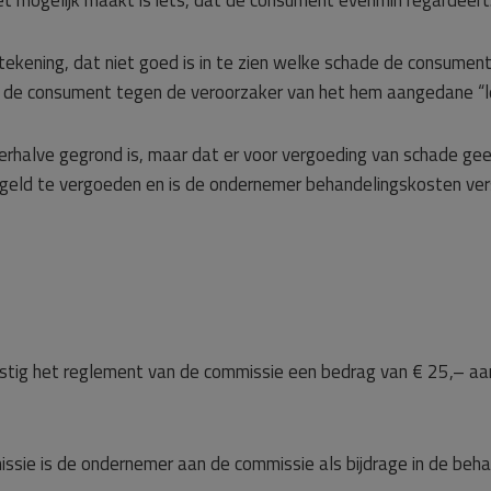
 mogelijk maakt is iets, dat de consument evenmin regardeert. 
kening, dat niet goed is in te zien welke schade de consument
nu de consument tegen de veroorzaker van het hem aangedane “l
erhalve gegrond is, maar dat er voor vergoeding van schade geen
geld te vergoeden en is de ondernemer behandelingskosten ver
tig het reglement van de commissie een bedrag van € 25,– aa
sie is de ondernemer aan de commissie als bijdrage in de beha