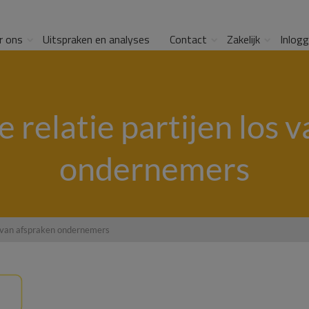
r ons
Uitspraken en analyses
Contact
Zakelijk
Inlog
 relatie partijen los 
ondernemers
os van afspraken ondernemers