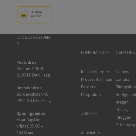
CONTACTGEGEVEN
S
CONSUMENTEN
OVER ONS
Postadres
Postbus 90600
Klacht Indienen
Nieuws
2509 LP Den Haag
Procesinformatie
Contact
Eerdere
Zittingsloc
Bezoekadres
Bordewijklaan 46
Uitspraken
Veelgestel
2591 XR Den Haag
Vragen
Privacy
Openingstijden
ZAKELIJK
Inloggen
Maandag t/m
Other lang
vrijdag 09:00 –
15:00 uur
Aansluiten