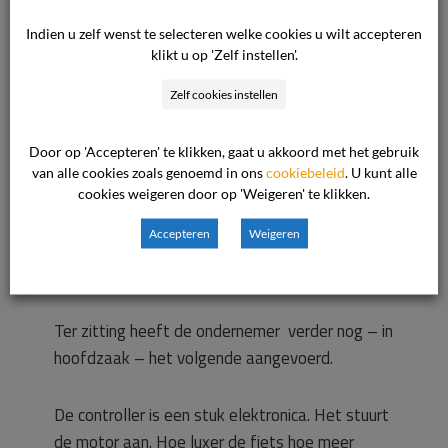
De ondernemer heeft een en ander uitgebreid
Indien u zelf wenst te selecteren welke cookies u wilt accepteren
met de consument besproken.
klikt u op 'Zelf instellen'.
Zelf cookies instellen
Na de montage van een nieuwe controller is het
probleem verholpen.
Door op 'Accepteren' te klikken, gaat u akkoord met het gebruik
van alle cookies zoals genoemd in ons
cookiebeleid
. U kunt alle
Het gebeurt vaker dat elektrische onderdelen
cookies weigeren door op 'Weigeren' te klikken.
van een e-bike kapot gaan. De ondernemer
Accepteren
Weigeren
weet niet wat hij nog meer voor de consument
kan doen.
Ter zitting heeft de ondernemer verder nog – in
hoofdzaak – het volgende aangevoerd.
De controller is een stuk elektronica. Het stuurt
de motor aan. Hoe luxer de fiets hoe meer