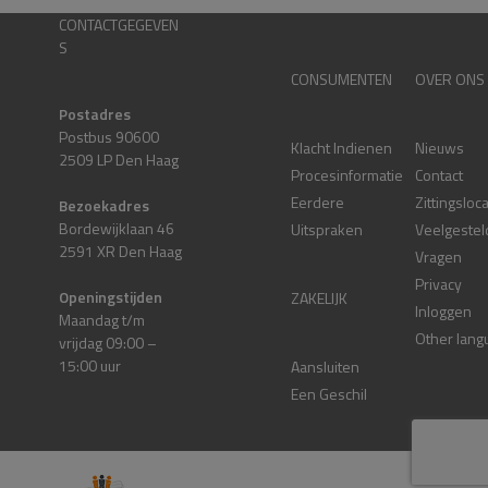
CONTACTGEGEVEN
S
CONSUMENTEN
OVER ONS
Postadres
Postbus 90600
Klacht Indienen
Nieuws
2509 LP Den Haag
Procesinformatie
Contact
Eerdere
Zittingsloc
Bezoekadres
Bordewijklaan 46
Uitspraken
Veelgestel
2591 XR Den Haag
Vragen
Privacy
Openingstijden
ZAKELIJK
Inloggen
Maandag t/m
Other lang
vrijdag 09:00 –
15:00 uur
Aansluiten
Een Geschil