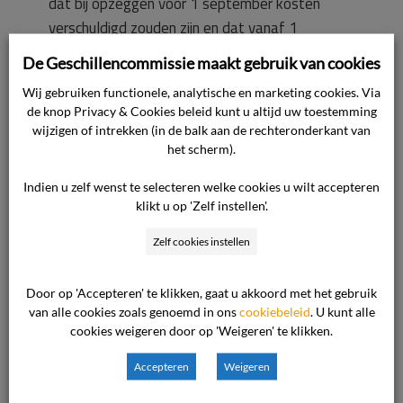
dat bij opzeggen voor 1 september kosten
verschuldigd zouden zijn en dat vanaf 1
september dezelfde kosten verschuldigd zijn.
De Geschillencommissie maakt gebruik van cookies
Wij gebruiken functionele, analytische en marketing cookies. Via
Op 1 september heb ik mijn opzegging
de knop Privacy & Cookies beleid kunt u altijd uw toestemming
schriftelijk (per email) bevestigd. Vervolgens
wijzigen of intrekken (in de balk aan de rechteronderkant van
stuurde de ondernemer mij op 7 september een
het scherm).
factuur van EUR 2.480. Deze rekening betreft
Indien u zelf wenst te selecteren welke cookies u wilt accepteren
20% van het collegegeld 2023/24 (20% van
klikt u op 'Zelf instellen'.
EUR 8.400 = EUR 1.680) plus additioneel de
Zelf cookies instellen
kosten van gevolgd onderwijs inclusief de
lopende maand (EUR 700), de volledige kosten
Door op 'Accepteren' te klikken, gaat u akkoord met het gebruik
van geleverde (digitale) leermiddelen en kosten
van alle cookies zoals genoemd in ons
cookiebeleid
. U kunt alle
van het verschaffen van toegang tot de
cookies weigeren door op 'Weigeren' te klikken.
elektronische leeromgeving (EUR 100). In
tweede instantie heeft de ondernemer
Accepteren
Weigeren
aangeboden de additionele kosten (EUR 700 +