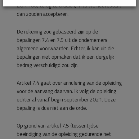
EUR 100) terug te draaien, mits we het restant
dan zouden accepteren.
De rekening zou gebaseerd zijn op de
bepalingen 7.4 en 7.5 uit de ondernemers
algemene voorwaarden. Echter, ik kan uit die
bepalingen niet opmaken dat ik een dergelijk
bedrag verschuldigd zou zijn.
Artikel 7.4 gaat over annulering van de opleiding
voor de aanvang daarvan. Ik volg de opleiding
echter al vanaf begin september 2021. Deze
bepaling is dus niet aan de orde.
Op grond van artikel 7.5 (tussentijdse
beëindiging van de opleiding gedurende het