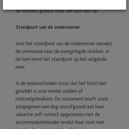
Nederland € 100,– Ik heb het noodnummer van
de hostess gebeld maar die nam niet op.
Standpunt van de ondernemer
Voor het standpunt van de ondernemer verwijst
de commissie naar de overgelegde stukken. In
de kern komt het standpunt op het volgende
neer.
In de reisbescheiden staat dat het hotel niet
geschikt is voor minder validen of
rolstoelgebruikers. De consument heeft zoals
aangegeven een dag voorafgaand aan haar
vakantie zelf contact opgenomen met de
accommodatiehouder omdat haar zoon met