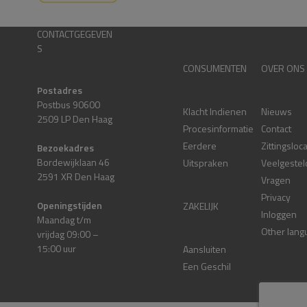
CONTACTGEGEVEN
S
CONSUMENTEN
OVER ONS
Postadres
Postbus 90600
Klacht Indienen
Nieuws
2509 LP Den Haag
Procesinformatie
Contact
Eerdere
Zittingsloc
Bezoekadres
Bordewijklaan 46
Uitspraken
Veelgestel
2591 XR Den Haag
Vragen
Privacy
Openingstijden
ZAKELIJK
Inloggen
Maandag t/m
Other lang
vrijdag 09:00 –
15:00 uur
Aansluiten
Een Geschil