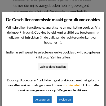
kamer die mij is aangeboden heb ik geweigerd
vanwege de afstand. De derde kamer heb ik
geaccepteerd. Daar was een douchedeur. In
De Geschillencommissie maakt gebruik van cookies
deze kamer was ook schimmel aanwezig. De
Wij gebruiken functionele, analytische en marketing cookies. Via
algemene staat van het hotel was vies. Ik heb
de knop Privacy & Cookies beleid kunt u altijd uw toestemming
elke avond een kwartier moeten zoeken naar
wijzigen of intrekken (in de balk aan de rechteronderkant van
het scherm).
schone glazen.
Indien u zelf wenst te selecteren welke cookies u wilt accepteren
Ik ben 2x naar de vertegenwoordiger van de
klikt u op 'Zelf instellen'.
ondernemer geweest om een klacht in te
Zelf cookies instellen
dienen. Dat heeft tot niets geleid. Ik ben 3
dagen later gevallen met mijn hoofd op de
Door op 'Accepteren' te klikken, gaat u akkoord met het gebruik
stenen. Ik heb geen contact gezocht met de
van alle cookies zoals genoemd in ons
cookiebeleid
. U kunt alle
ondernemer in Nederland. Er is mij niet een
cookies weigeren door op 'Weigeren' te klikken.
bedrag van € 500,– aangeboden. Er is mij in
Accepteren
Weigeren
€175,– aangeboden en later telefonisch in