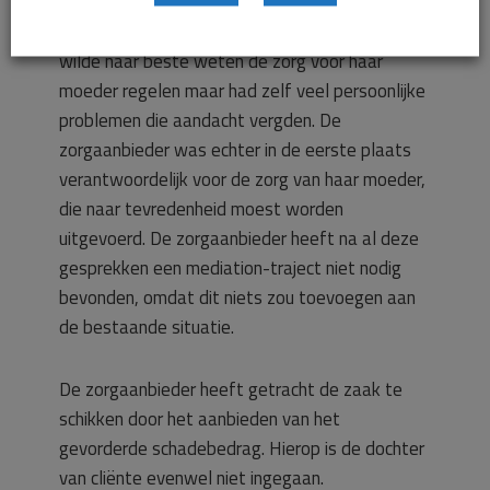
met al is er buitengewoon veel tijd in de
klachten van de dochter gestoken. De dochter
wilde naar beste weten de zorg voor haar
moeder regelen maar had zelf veel persoonlijke
problemen die aandacht vergden. De
zorgaanbieder was echter in de eerste plaats
verantwoordelijk voor de zorg van haar moeder,
die naar tevredenheid moest worden
uitgevoerd. De zorgaanbieder heeft na al deze
gesprekken een mediation-traject niet nodig
bevonden, omdat dit niets zou toevoegen aan
de bestaande situatie.
De zorgaanbieder heeft getracht de zaak te
schikken door het aanbieden van het
gevorderde schadebedrag. Hierop is de dochter
van cliënte evenwel niet ingegaan.