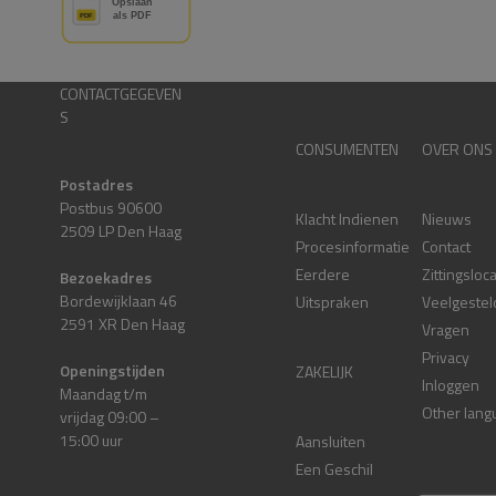
CONTACTGEGEVEN
S
CONSUMENTEN
OVER ONS
Postadres
Postbus 90600
Klacht Indienen
Nieuws
2509 LP Den Haag
Procesinformatie
Contact
Eerdere
Zittingsloc
Bezoekadres
Bordewijklaan 46
Uitspraken
Veelgestel
2591 XR Den Haag
Vragen
Privacy
Openingstijden
ZAKELIJK
Inloggen
Maandag t/m
Other lang
vrijdag 09:00 –
15:00 uur
Aansluiten
Een Geschil