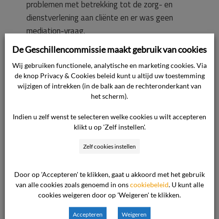
problemen met betrekking tot de zorg- en
dienstverlening aan cliënte en er was geen
mediation-vraag.
De Geschillencommissie maakt gebruik van cookies
Ter zitting heeft de zorgaanbieder haar
Wij gebruiken functionele, analytische en marketing cookies. Via
standpunt nader toegelicht.
de knop Privacy & Cookies beleid kunt u altijd uw toestemming
wijzigen of intrekken (in de balk aan de rechteronderkant van
het scherm).
Cliënte kon zeer goed voor zichzelf opkomen.
Ten aanzien van de primaire zorg zijn meerdere
Indien u zelf wenst te selecteren welke cookies u wilt accepteren
gesprekken met de dochter gevoerd en is een
klikt u op 'Zelf instellen'.
rolverdeling gemaakt. De dochter zou als
Zelf cookies instellen
bewindvoerder de financiën van haar moeder
beheren.
Door op 'Accepteren' te klikken, gaat u akkoord met het gebruik
van alle cookies zoals genoemd in ons
cookiebeleid
. U kunt alle
De zorgaanbieder heeft via de geestelijk
cookies weigeren door op 'Weigeren' te klikken.
verzorger een poging tot mediation gedaan. Al
Accepteren
Weigeren