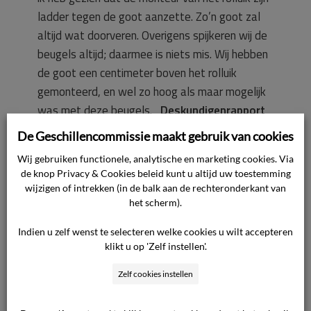
ladder tegen de goot aanzette. Zo’n goot zal
altijd wat doorveren. Overigens spijkeren wij de
beugels altijd; daarmee is niets mis. Wij hebben
de goot een centimeter boven het rolluik
gemonteerd, en wel zo hoog als maar mogelijk
was met deze beugels.
Deskundigenrapport
De door de Commissie ingeschakelde
De Geschillencommissie maakt gebruik van cookies
deskundige heeft blijkens zijn rapport,
Wij gebruiken functionele, analytische en marketing cookies. Via
voorzover thans van belang, het volgende
de knop Privacy & Cookies beleid kunt u altijd uw toestemming
vastgesteld. Doordat andere gootbeugels zijn
wijzigen of intrekken (in de balk aan de rechteronderkant van
gebruikt dan voorheen hangt de goot iets lager
het scherm).
dan de oude goot. De beugels zijn gespijkerd in
Indien u zelf wenst te selecteren welke cookies u wilt accepteren
plaats van geschroefd, waardoor de
klikt u op 'Zelf instellen'.
draagkracht minder wordt. Er zit geen ruimte
Zelf cookies instellen
tussen de gootbeugels en de rolluikkap,
waardoor de beugels in de kap drukken. Het