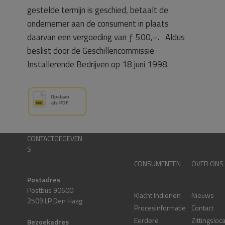
gestelde termijn is geschied, betaalt de
ondernemer aan de consument in plaats
daarvan een vergoeding van ƒ 500,–. Aldus
beslist door de Geschillencommissie
Installerende Bedrijven op 18 juni 1998.
CONTACTGEGEVEN
S
CONSUMENTEN
OVER ONS
Postadres
Postbus 90600
Klacht Indienen
Nieuws
2509 LP Den Haag
Procesinformatie
Contact
Eerdere
Zittingsloc
Bezoekadres