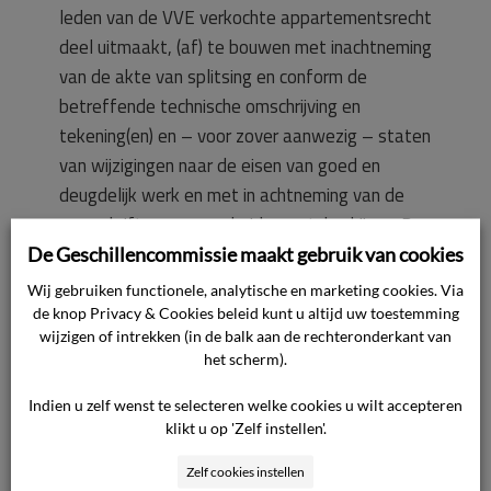
leden van de VVE verkochte appartementsrecht
deel uitmaakt, (af) te bouwen met inachtneming
van de akte van splitsing en conform de
betreffende technische omschrijving en
tekening(en) en – voor zover aanwezig – staten
van wijzigingen naar de eisen van goed en
deugdelijk werk en met in achtneming van de
voorschriften van overheid en nutsbedrijven. De
gemeenschappelijke gedeelten behorende tot
De Geschillencommissie maakt gebruik van cookies
het in appartementsrechten gesplitste gebouw
Wij gebruiken functionele, analytische en marketing cookies. Via
(blok A) zijn op 20 april 2011 opgeleverd.
de knop Privacy & Cookies beleid kunt u altijd uw toestemming
wijzigen of intrekken (in de balk aan de rechteronderkant van
het scherm).
Op grond van de van toepassing zijnde artikelen
van de garantieregeling heeft de ondernemer
Indien u zelf wenst te selecteren welke cookies u wilt accepteren
klikt u op 'Zelf instellen'.
aan de VvE gegarandeerd dat de toegepaste
constructies, materialen, onderdelen en
Zelf cookies instellen