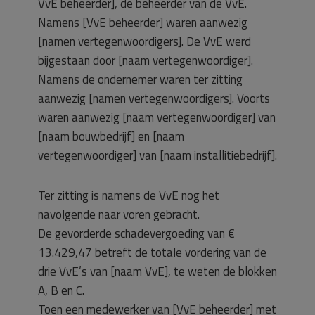
VvE beheerder], de beheerder van de VvE.
Namens [VvE beheerder] waren aanwezig
[namen vertegenwoordigers]. De VvE werd
bijgestaan door [naam vertegenwoordiger].
Namens de ondernemer waren ter zitting
aanwezig [namen vertegenwoordigers]. Voorts
waren aanwezig [naam vertegenwoordiger] van
[naam bouwbedrijf] en [naam
vertegenwoordiger] van [naam installitiebedrijf].
Ter zitting is namens de VvE nog het
navolgende naar voren gebracht.
De gevorderde schadevergoeding van €
13.429,47 betreft de totale vordering van de
drie VvE’s van [naam VvE], te weten de blokken
A, B en C.
Toen een medewerker van [VvE beheerder] met