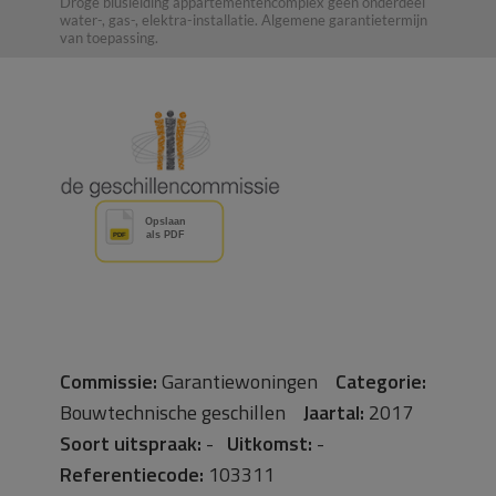
Droge blusleiding appartementencomplex geen onderdeel
water-, gas-, elektra-installatie. Algemene garantietermijn
van toepassing.
Commissie:
Garantiewoningen
Categorie:
Bouwtechnische geschillen
Jaartal:
2017
Soort uitspraak:
-
Uitkomst:
-
Referentiecode:
103311