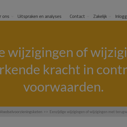
r ons
Uitspraken en analyses
Contact
Zakelijk
Inlog
e wijzigingen of wijzi
kende kracht in cont
voorwaarden.
 Voedselvoorzieningsketen
>>
Eenzijdige wijzigingen of wijzigingen met teru