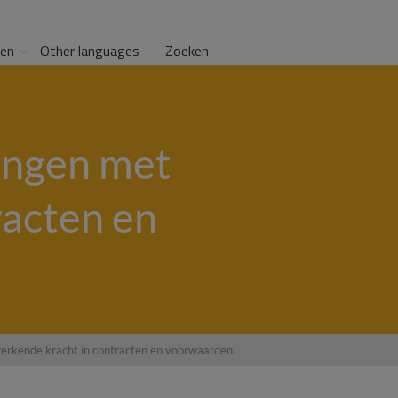
gen
Other languages
Zoeken
gingen met
racten en
gwerkende kracht in contracten en voorwaarden.