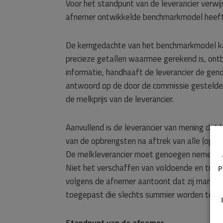
Voor het standpunt van de leverancier verwi
afnemer ontwikkelde benchmarkmodel heeft 
De kerngedachte van het benchmarkmodel kan 
precieze getallen waarmee gerekend is, ontb
informatie, handhaaft de leverancier de g
antwoord op de door de commissie gestelde 
de melkprijs van de leverancier.
Aanvullend is de leverancier van mening dat h
van de opbrengsten na aftrek van alle (opera
De melkleverancier moet genoegen nemen met 
Niet het verschaffen van voldoende en trans
P
volgens de afnemer aantoont dat zij marktco
toegepast die slechts summier worden toege