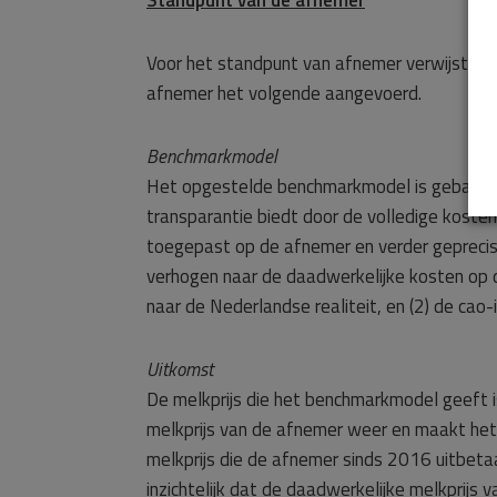
Standpunt van de afnemer
Voor het standpunt van afnemer verwijst de
afnemer het volgende aangevoerd.
Benchmarkmodel
Het opgestelde benchmarkmodel is gebaseerd
transparantie biedt door de volledige kosten
toegepast op de afnemer en verder gepreci
verhogen naar de daadwerkelijke kosten op de
naar de Nederlandse realiteit, en (2) de cao
Uitkomst
De melkprijs die het benchmarkmodel geeft i
melkprijs van de afnemer weer en maakt het
melkprijs die de afnemer sinds 2016 uitbeta
inzichtelijk dat de daadwerkelijke melkpri