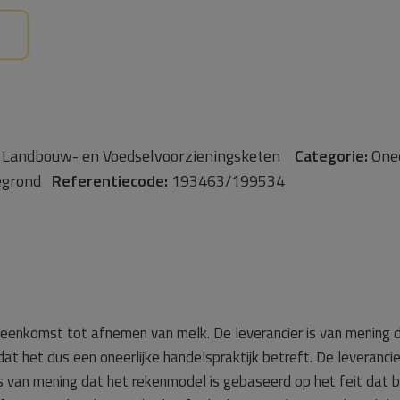
en Landbouw- en Voedselvoorzieningsketen
Categorie:
Onee
egrond
Referentiecode:
193463/199534
reenkomst tot afnemen van melk. De leverancier is van mening d
at het dus een oneerlijke handelspraktijk betreft. De leveranci
 van mening dat het rekenmodel is gebaseerd op het feit dat bi