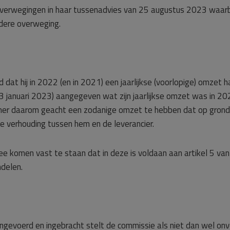
overwegingen in haar tussenadvies van 25 augustus 2023 waarbij
dere overweging.
 dat hij in 2022 (en in 2021) een jaarlijkse (voorlopige) omzet
3 januari 2023) aangegeven wat zijn jaarlijkse omzet was in 202
r daarom geacht een zodanige omzet te hebben dat op grond va
e verhouding tussen hem en de leverancier.
ee komen vast te staan dat in deze is voldaan aan artikel 5 v
ndelen.
angevoerd en ingebracht stelt de commissie als niet dan wel o