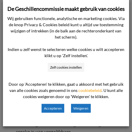
tot een vertraging van 60 minuten of meer bij
De Geschillencommissie maakt gebruik van cookies
aankomst op de eindbestemming van het
Wij gebruiken functionele, analytische en marketing cookies. Via
doorgaand ticket, te weten Praag. In verband
de knop Privacy & Cookies beleid kunt u altijd uw toestemming
daarmee had de heer Raspopov, op grond van
wijzigen of intrekken (in de balk aan de rechteronderkant van
het bepaalde van artikel 18 lid 1, recht op hetzij
het scherm).
terugbetaling van de kosten van de
Indien u zelf wenst te selecteren welke cookies u wilt accepteren
vervoersprijs (voor de reis van het station waar
klikt u op 'Zelf instellen'.
de stranding heeft plaatsgevonden tot Praag),
hetzij voortzetting van de reis via een andere
Zelf cookies instellen
route onder vergelijkbare
vervoersomstandigheden. Uit het handelen van
Door op 'Accepteren' te klikken, gaat u akkoord met het gebruik
van alle cookies zoals genoemd in ons
cookiebeleid
. U kunt alle
de heer Raspopov blijkt duidelijk dat hij de reis
cookies weigeren door op 'Weigeren' te klikken.
wenste voort te zetten. Indien en voor zover de
heer Raspopov bedoelt te betogen dat er
Accepteren
Weigeren
gezien de door hem gestelde moeilijke
omstandigheden van de omgeleide reis geen
sprake is van vergelijkbare