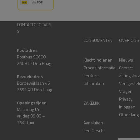
CONTACTGEGEVEN
S
CONSUMENTEN
OVER ONS
Postadres
Postbus 90600
Klacht Indienen
Nieuws
2509 LP Den Haag
Procesinformatie
Contact
Eerdere
Zittingsloc
Bezoekadres
Bordewijklaan 46
Uitspraken
Veelgestel
2591 XR Den Haag
Vragen
Privacy
Openingstijden
ZAKELIJK
Inloggen
Maandag t/m
Other lang
vrijdag 09:00 –
15:00 uur
Aansluiten
Een Geschil