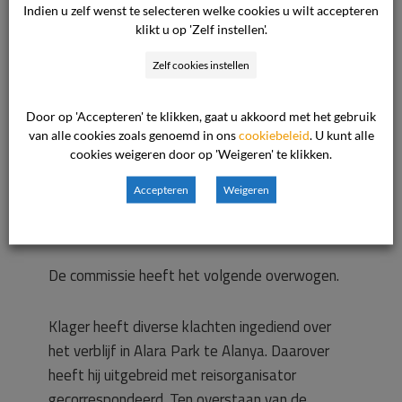
– in hoofdzaak – het volgende aangevoerd.
Indien u zelf wenst te selecteren welke cookies u wilt accepteren
klikt u op 'Zelf instellen'.
Wij verwijzen naar het rapport van onze hostess
Zelf cookies instellen
die de gang van zaken heeft beschreven. Er zijn
diverse testen uitgevoerd. Daaruit kwam naar
Door op 'Accepteren' te klikken, gaat u akkoord met het gebruik
voren dat er geen problemen waren. Wij bieden
van alle cookies zoals genoemd in ons
cookiebeleid
. U kunt alle
de accommodatie niet meer in onze brochure
cookies weigeren door op 'Weigeren' te klikken.
aan.
Accepteren
Weigeren
Beoordeling van het geschil
De commissie heeft het volgende overwogen.
Klager heeft diverse klachten ingediend over
het verblijf in Alara Park te Alanya. Daarover
heeft hij uitgebreid met reisorganisator
gecorrespondeerd. Ten overstaan van de