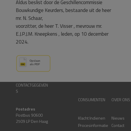
Aldus beslist door de Geschillencommissie
Bouwkundige Keurders, bestaande uit de heer
mr. N. Schaar,
voorzitter, de heer T. Visser , mevrouw mr.
E.J.P.J.M. Kneepkens , leden, op 10 december
2024.
CONTACTGEGEVEN
S
CONSUMENTEN
OVER ONS
Postadres
Postbus 90600
Klacht Indienen
Nieuws
2509 LP Den Haag
Procesinformatie
Contact