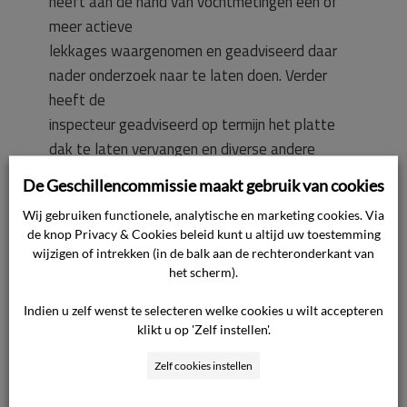
heeft aan de hand van vochtmetingen één of
meer actieve
lekkages waargenomen en geadviseerd daar
nader onderzoek naar te laten doen. Verder
heeft de
inspecteur geadviseerd op termijn het platte
dak te laten vervangen en diverse andere
gebreken aan het
De Geschillencommissie maakt gebruik van cookies
dak per direct te laten herstellen. Ook is de
Wij gebruiken functionele, analytische en marketing cookies. Via
lekkage in de badkamer in het Bouwkundig
de knop Privacy & Cookies beleid kunt u altijd uw toestemming
Rapport vermeld.
wijzigen of intrekken (in de balk aan de rechteronderkant van
Verder zijn er gebreken aan de radiatoren
het scherm).
aangetroffen en gerapporteerd. Voor zover het
Indien u zelf wenst te selecteren welke cookies u wilt accepteren
betonrot
klikt u op 'Zelf instellen'.
betrekking heeft op de begane grondvloer, kon
dit niet door de inspecteur worden
Zelf cookies instellen
waargenomen.