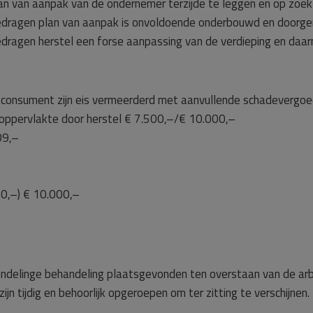
n van aanpak van de ondernemer terzijde te leggen en op zoek 
edragen plan van aanpak is onvoldoende onderbouwd en doorge
gedragen herstel een forse aanpassing van de verdieping en da
e consument zijn eis vermeerderd met aanvullende schadevergoe
oppervlakte door herstel € 7.500,–/€ 10.000,–
09,–
20,–) € 10.000,–
ndelinge behandeling plaatsgevonden ten overstaan van de arb
zijn tijdig en behoorlijk opgeroepen om ter zitting te verschijnen.