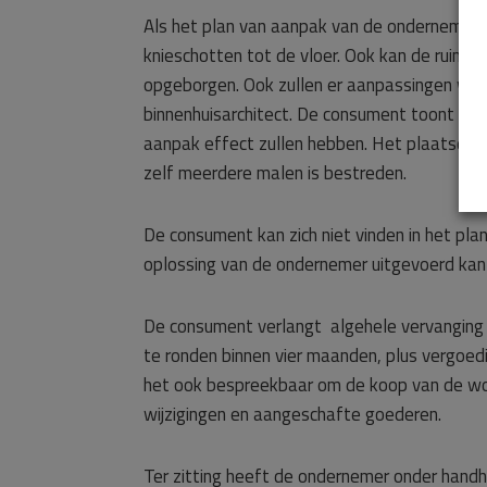
Als het plan van aanpak van de ondernemer 
knieschotten tot de vloer. Ook kan de ruimt
opgeborgen. Ook zullen er aanpassingen word
binnenhuisarchitect. De consument toont fot
aanpak effect zullen hebben. Het plaatsen v
zelf meerdere malen is bestreden.
De consument kan zich niet vinden in het pla
oplossing van de ondernemer uitgevoerd kan
De consument verlangt algehele vervanging v
te ronden binnen vier maanden, plus vergoed
het ook bespreekbaar om de koop van de wo
wijzigingen en aangeschafte goederen.
Ter zitting heeft de ondernemer onder handh