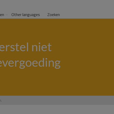
gen
Other languages
Zoeken
rstel niet
evergoeding
n.