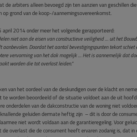
dat de arbiters alleen bevoegd zijn ten aanzien van geschillen d
llen op grond van de koop-/aannemingsovereenkomst.
5 april 2014 onder meer het volgende gerapporteerd:
elen niet aan de eisen van constructieve veiligheid … uit het Bouw
t aanbevolen. Doordat het aantal bevestigingspunten tekort schiet 
grotere vervorming van het dak mogelijk … Het is aannemelijk dat d
akt worden die tot overlast leiden.”
ijken van het oordeel van de deskundigen over de klacht en neme
nt te worden beoordeeld of de situatie voldoet aan de uit hoofd
e onderdelen van de dakconstructie van de woning niet voldoen
 knallende geluiden dermate heftig zijn – dit is door de cons
daarmee niet wordt voldaan aan de garantieregeling. Voor gelui
 de overlast die de consument heeft ervaren zodanig is, dat in 