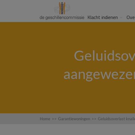
Klacht indienen
Ove
Geluidsov
aangewezen
Home
>>
Garantiewoningen
>>
Geluidsoverlast knal