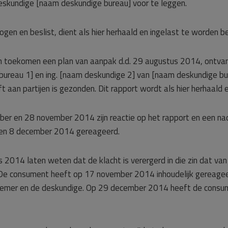
 deskundige [naam deskundige bureau] voor te leggen.
gen en beslist, dient als hier herhaald en ingelast te worden 
 toekomen een plan van aanpak d.d. 29 augustus 2014, ontva
bureau 1] en ing. [naam deskundige 2] van [naam deskundige b
rift aan partijen is gezonden. Dit rapport wordt als hier herhaal
ber en 28 november 2014 zijn reactie op het rapport en een na
r en 8 december 2014 gereageerd.
 2014 laten weten dat de klacht is verergerd in die zin dat va
. De consument heeft op 17 november 2014 inhoudelijk gereagee
nemer en de deskundige. Op 29 december 2014 heeft de consu