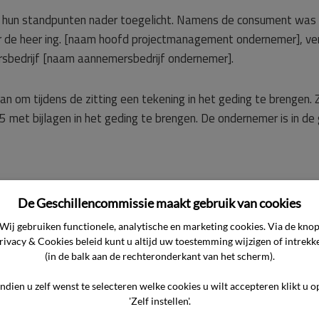
ben hun standpunten nader toegelicht. Namens de consument was
 de heer ing. [naam hoofd projectmanagement ondernemer], v
sbedrijf [naam aannemersbedrijf ondernemer].
 om tijdens de zitting een tekening in het geding te brengen.
 met bijlagen in het geding te brengen. De ondernemer is in de
De Geschillencommissie maakt gebruik van cookies
ving van zijn standpunt – in hoofdzaak – nog het volgende aan
Wij gebruiken functionele, analytische en marketing cookies. Via de kno
rivacy & Cookies beleid kunt u altijd uw toestemming wijzigen of intrekk
gen van de platen is het niet goed gegaan. De verbindingen zijn
(in de balk aan de rechteronderkant van het scherm).
niet, hetgeen bevestigt dat er in de woning van de consument 
Indien u zelf wenst te selecteren welke cookies u wilt accepteren klikt u o
t heeft genot van de woning gemist en wenst compensatie daa
'Zelf instellen'.