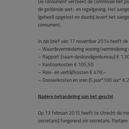
De consument verzoekt de commissie het pla
de geldende wet- en regelgeving. Het aang
(geheel) opgelost en daarbij levert het aan
consument.
In zijn brief van 17 november 2014 heeft d
– Waardevermindering woning/vermindering 
– Rapport [naam deskundigenbureau] € 1.3
– Kantoorkosten € 105,50
– Reis- en verblijfkosten € 478,–
– Dossierkosten en uren (5 jaar*100 uur* € 
Nadere behandeling van het geschil
Op 13 februari 2015 heeft te Utrecht de mo
secretaris] fungerend als secretaris. Partijen 