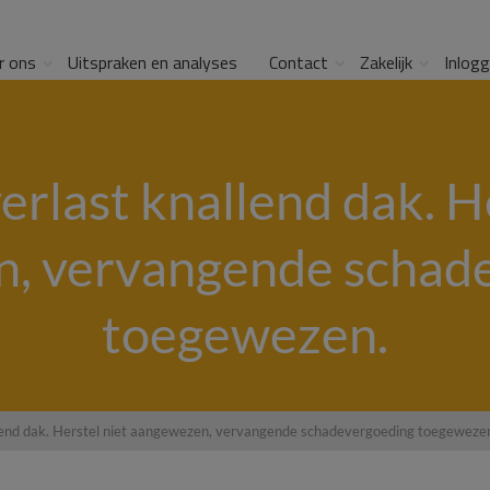
r ons
Uitspraken en analyses
Contact
Zakelijk
Inlog
erlast knallend dak. He
, vervangende schad
toegewezen.
lend dak. Herstel niet aangewezen, vervangende schadevergoeding toegeweze