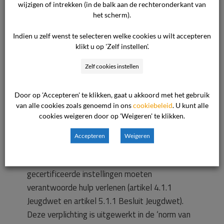
wijzigen of intrekken (in de balk aan de rechteronderkant van
aanbod de cliënt accepteren of zijn de
het scherm).
aanbieders niet passend bevonden. Uit de
bijgevoegde mailwisselingen blijkt echter dat de
Indien u zelf wenst te selecteren welke cookies u wilt accepteren
klikt u op 'Zelf instellen'.
indiener aan de aanbieders extra restricties
heeft gesteld: een gemoedelijke setting en
Zelf cookies instellen
geen leeftijdsgenoten. Deze restricties zijn niet
eerder naar voren gebracht. De cliënt heeft ook
Door op 'Accepteren' te klikken, gaat u akkoord met het gebruik
bij de zorgaanbieder samengewoond met een
van alle cookies zoals genoemd in ons
cookiebeleid
. U kunt alle
cookies weigeren door op 'Weigeren' te klikken.
leeftijdsgenoot.
Accepteren
Weigeren
Kwaliteitseisen
De (medewerkers van) jeugdhulpaanbieders en
gecertificeerde instellingen moeten
verantwoorde hulp verlenen (artikel 4.1.1
Jeugdwet en artikel 5.1.1 Besluit Jeugdwet).
Deze verplichting is uitgewerkt in de ‘norm van