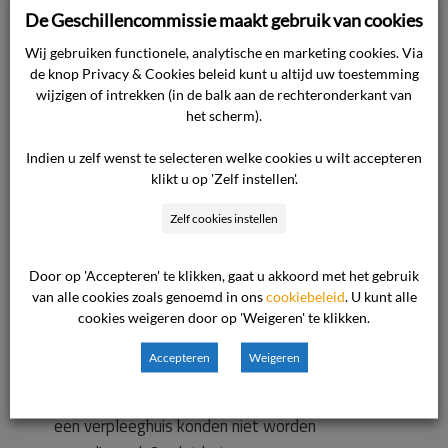
De cliënt heeft een klacht en een claim
De Geschillencommissie maakt gebruik van cookies
ingediend bij de zorgaanbieder, die de cliënt
Wij gebruiken functionele, analytische en marketing cookies. Via
beide heeft ingetrokken.
de knop Privacy & Cookies beleid kunt u altijd uw toestemming
wijzigen of intrekken (in de balk aan de rechteronderkant van
het scherm).
Verblijf op een MPU
Na DBS volgt een intensief natraject waarin
Indien u zelf wenst te selecteren welke cookies u wilt accepteren
klikt u op 'Zelf instellen'.
klachten tijdelijk kunnen verergeren. Deze
periode is emotioneel zwaar met een extra
Zelf cookies instellen
risico op (psychiatrische) ontsporing. Om in
aanmerking te komen voor een DBS-operatie
Door op 'Accepteren' te klikken, gaat u akkoord met het gebruik
moet er dan ook sprake zijn van een stabiele
van alle cookies zoals genoemd in ons
cookiebeleid
. U kunt alle
thuissituatie met voldoende zorg. Toen bleek
cookies weigeren door op 'Weigeren' te klikken.
dat bij de client daar geen sprake van was is er
Accepteren
Weigeren
gezocht naar andere mogelijkheden.
Aanvullende thuiszorg of een tijdelijk verblijf in
een verpleeghuis konden niet worden