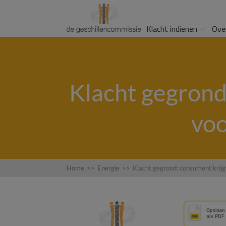
Klacht indienen
Ove
Klacht gegrond
voo
Home
>>
Energie
>>
Klacht gegrond: consument krij