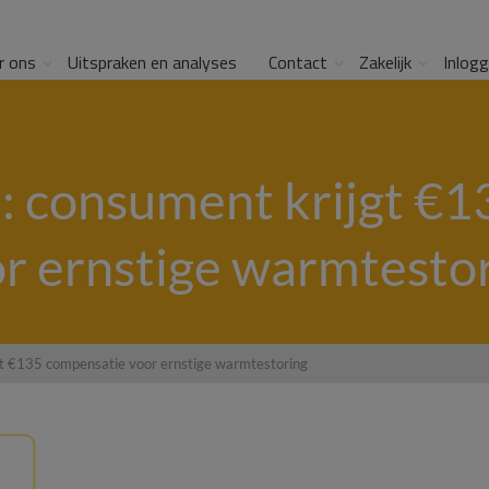
r ons
Uitspraken en analyses
Contact
Zakelijk
Inlog
: consument krijgt €
r ernstige warmtesto
gt €135 compensatie voor ernstige warmtestoring