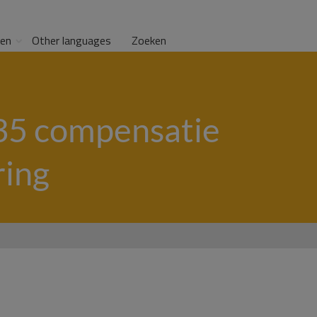
gen
Other languages
Zoeken
135 compensatie
ring