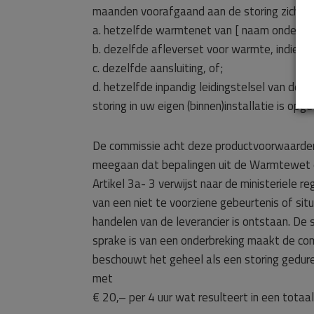
maanden voorafgaand aan de storing zich ge
a. hetzelfde warmtenet van [ naam ondernem
b. dezelfde afleverset voor warmte, indien 
c. dezelfde aansluiting, of;
d. hetzelfde inpandig leidingstelsel van de 
storing in uw eigen (binnen)installatie is opge
De commissie acht deze productvoorwaarden
meegaan dat bepalingen uit de Warmtewet en
Artikel 3a- 3 verwijst naar de ministeriele 
van een niet te voorziene gebeurtenis of situ
handelen van de leverancier is ontstaan. De 
sprake is van een onderbreking maakt de co
beschouwt het geheel als een storing gedur
met
€ 20,– per 4 uur wat resulteert in een tota