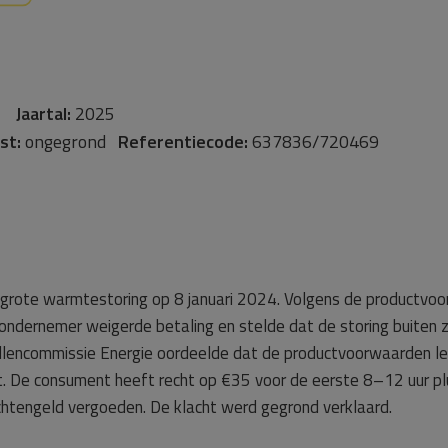
ng
Jaartal:
2025
st:
ongegrond
Referentiecode:
637836/720469
grote warmtestoring op 8 januari 2024. Volgens de productvoo
e ondernemer weigerde betaling en stelde dat de storing buiten z
encommissie Energie oordeelde dat de productvoorwaarden leide
 De consument heeft recht op €35 voor de eerste 8–12 uur plus
tengeld vergoeden. De klacht werd gegrond verklaard.