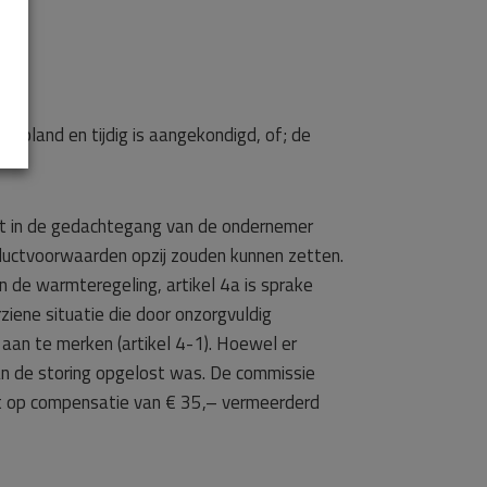
gepland en tijdig is aangekondigd, of; de
t in de gedachtegang van de ondernemer
ductvoorwaarden opzij zouden kunnen zetten.
n de warmteregeling, artikel 4a is sprake
ziene situatie die door onzorgvuldig
 aan te merken (artikel 4-1). Hoewel er
an de storing opgelost was. De commissie
ht op compensatie van € 35,– vermeerderd