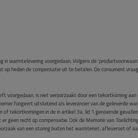
ring in warmtelevering voorgedaan. Volgens de ‘productvoorwa
t op heden de compensatie uit te betalen. De consument vraag
eeft voorgedaan, is niet veroorzaakt door een tekortkoming aan 
nemer fungeert uitsluitend als leverancier van de geleverde 
gen of tekortkomingen in de in artikel 3a, lid 1 genoemde gevall
t er geen recht op compensatie. Ook de Memorie van Toelichtin
orzaak van een storing buiten het warmtenet, afleverset of aan