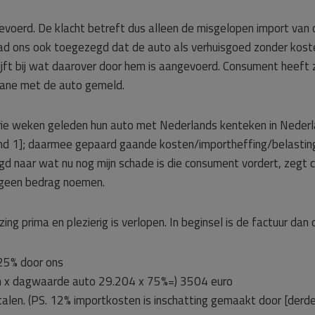
evoerd. De klacht betreft dus alleen de misgelopen import van o
ad ons ook toegezegd dat de auto als verhuisgoed zonder kost
ijft bij wat daarover door hem is aangevoerd. Consument heeft z
uane met de auto gemeld.
drie weken geleden hun auto met Nederlands kenteken in Nederl
and 1]; daarmee gepaard gaande kosten/importheffing/belastin
gd naar wat nu nog mijn schade is die consument vordert, zegt
 geen bedrag noemen.
g prima en plezierig is verlopen. In beginsel is de factuur dan 
 25% door ons
en x dagwaarde auto 29.204 x 75%=) 3504 euro
len. (PS. 12% importkosten is inschatting gemaakt door [derden],