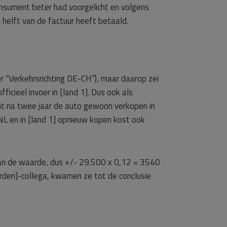
sument beter had voorgelicht en volgens
helft van de factuur heeft betaald.
r “Verkehrsrichting DE-CH”), maar daarop zei
cieel invoer in [land 1]. Dus ook als
nt na twee jaar de auto gewoon verkopen in
 NL en in [land 1] opnieuw kopen kost ook
 van de waarde, dus +/- 29.500 x 0,12 = 3540
rden]-collega, kwamen ze tot de conclusie