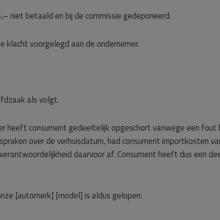
– niet betaald en bij de commissie gedeponeerd.
 klacht voorgelegd aan de ondernemer.
fdzaak als volgt.
 heeft consument gedeeltelijk opgeschort vanwege een fout bij h
afspraken over de verhuisdatum, had consument importkosten v
 verantwoordelijkheid daarvoor af. Consument heeft dus een de
 onze [automerk] [model] is aldus gelopen: