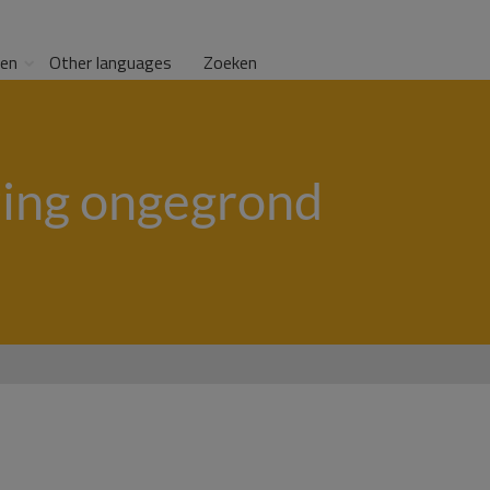
gen
Other languages
Zoeken
zing ongegrond