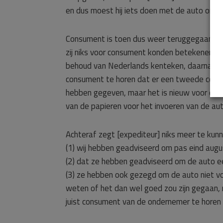
en dus moest hij iets doen met de auto om n
Consument is toen dus weer teruggegaan naar
zij niks voor consument konden betekenen, d
behoud van Nederlands kenteken, daarna moe
consument te horen dat er een tweede conta
hebben gegeven, maar het is nieuw voor cons
van de papieren voor het invoeren van de au
Achteraf zegt [expediteur] niks meer te kunn
(1) wij hebben geadviseerd om pas eind augus
(2) dat ze hebben geadviseerd om de auto eer
(3) ze hebben ook gezegd om de auto niet voo
weten of het dan wel goed zou zijn gegaan, m
juist consument van de ondernemer te horen