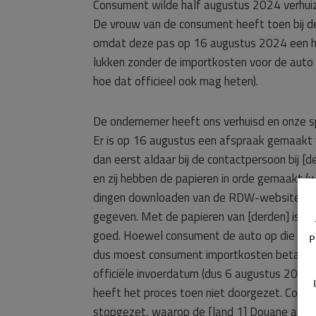
Consument wilde half augustus 2024 verhuiz
De vrouw van de consument heeft toen bij de
omdat deze pas op 16 augustus 2024 een hal
lukken zonder de importkosten voor de auto t
hoe dat officieel ook mag heten).
De ondernemer heeft ons verhuisd en onze sp
Er is op 16 augustus een afspraak gemaakt
dan eerst aldaar bij de contactpersoon bij [d
en zij hebben de papieren in orde gemaakt (w
dingen downloaden van de RDW-website). Maar
gegeven. Met de papieren van [derden] is con
goed. Hoewel consument de auto op die datu
P
dus moest consument importkosten betalen o
officiële invoerdatum (dus 6 augustus 2024 
heeft het proces toen niet doorgezet. Consu
stopgezet, waarop de [land 1] Douane aangaf