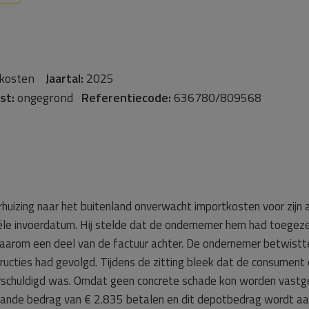
 kosten
Jaartal:
2025
st:
ongegrond
Referentiecode:
636780/809568
verhuizing naar het buitenland onverwacht importkosten voor zi
iële invoerdatum. Hij stelde dat de ondernemer hem had toegez
aarom een deel van de factuur achter. De ondernemer betwistte
tructies had gevolgd. Tijdens de zitting bleek dat de consument
erschuldigd was. Omdat geen concrete schade kon worden vastge
ande bedrag van € 2.835 betalen en dit depotbedrag wordt a