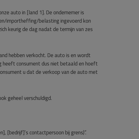
nze auto in [land 1]. De ondernemer is
en/importheffing/belasting ingevoerd kon
ich keurig de dag nadat de termijn van zes
and hebben verkocht. De auto is en wordt
g heeft consument dus niet betaald en hoeft
 consument u dat de verkoop van de auto met
ook geheel verschuldigd.
 [bedrijf]’s contactpersoon bij grens)”.