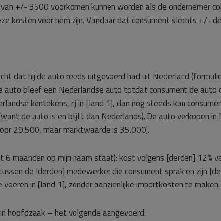
van +/- 3500 voorkomen kunnen worden als de ondernemer con
ze kosten voor hem zijn. Vandaar dat consument slechts +/- de 
ht dat hij de auto reeds uitgevoerd had uit Nederland (formulie
 auto bleef een Nederlandse auto totdat consument de auto offi
landse kentekens, rij in [land 1], dan nog steeds kan consume
want de auto is en blijft dan Nederlands). De auto verkopen in
 voor 29.500, maar marktwaarde is 35.000).
niet 6 maanden op mijn naam staat): kost volgens [derden] 12%
tussen de [derden] medewerker die consument sprak en zijn [de
e voeren in [land 1], zonder aanzienlijke importkosten te maken.
– in hoofdzaak – het volgende aangevoerd.