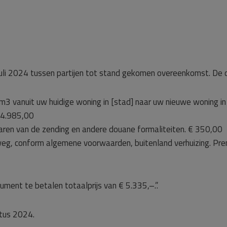
 juli 2024 tussen partijen tot stand gekomen overeenkomst. De o
m3 vanuit uw huidige woning in [stad] naar uw nieuwe woning in
 4.985,00
klaren van de zending en andere douane formaliteiten. € 350,00
 weg, conform algemene voorwaarden, buitenland verhuizing. Pr
ment te betalen totaalprijs van € 5.335,–.”.
tus 2024.