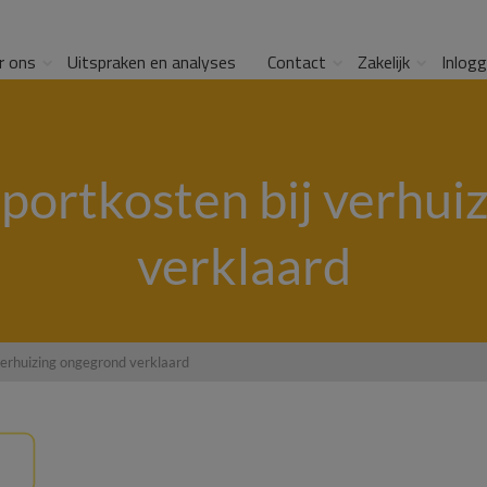
r ons
Uitspraken en analyses
Contact
Zakelijk
Inlog
mportkosten bij verhui
verklaard
verhuizing ongegrond verklaard