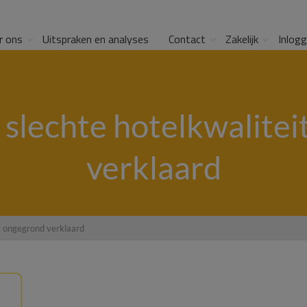
r ons
Uitspraken en analyses
Contact
Zakelijk
Inlog
 slechte hotelkwalite
verklaard
it ongegrond verklaard