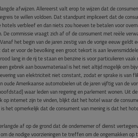
angde afwijzen. Allereerst valt erop te wijzen dat de consume
egreis te willen voldoen. Dat standpunt impliceert dat de con
ide hotels verbleef en dan niets zou hoeven te betalen voor overna
n. De commissie vraagt zich af of de consument met reële verwac
s. Vanaf het begin van de jaren zestig van de vorige eeuw geld
at er voor de bevolking een groot tekort is aan levensmiddelen
od lang in de rij te staan en benzine is voor particulieren vaak 
een gebrek aan bouwmateriaal is het niet altijd mogelijk om b
vering van elektriciteit niet constant, zodat er sprake is van fl
n oude Amerikaanse automobielen uit de jaren vijftig van de vo
 [hoofdstad] waar leden van regering en parlement wonen. Uit 
k op internet zijn te vinden, blijkt dat het hotel waar de consum
r is het opmerkelijk dat de consument van mening is dat het hote
erlangde af op de grond dat de ondernemer of dienst vertegen
eld om de nodige voorzieningen te treffen om de ongemakken op