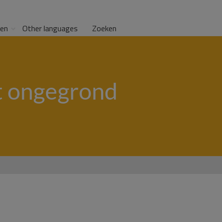
gen
Other languages
Zoeken
it ongegrond