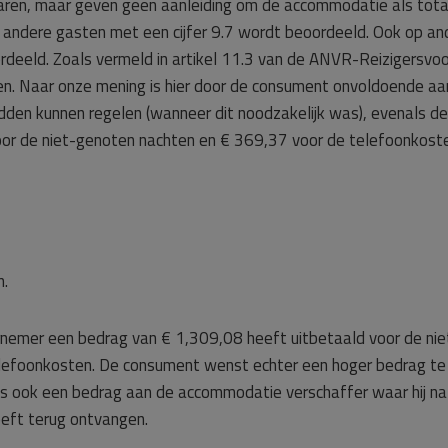
aren, maar geven geen aanleiding om de accommodatie als totaa
 andere gasten met een cijfer 9.7 wordt beoordeeld. Ook op an
deeld. Zoals vermeld in artikel 11.3 van de ANVR-Reizigersvoor
n. Naar onze mening is hier door de consument onvoldoende aan 
en kunnen regelen (wanneer dit noodzakelijk was), evenals de
or de niet-genoten nachten en € 369,37 voor de telefoonkoste
n.
dernemer een bedrag van € 1,309,08 heeft uitbetaald voor de ni
efoonkosten. De consument wenst echter een hoger bedrag te o
 ook een bedrag aan de accommodatie verschaffer waar hij na de
eeft terug ontvangen.