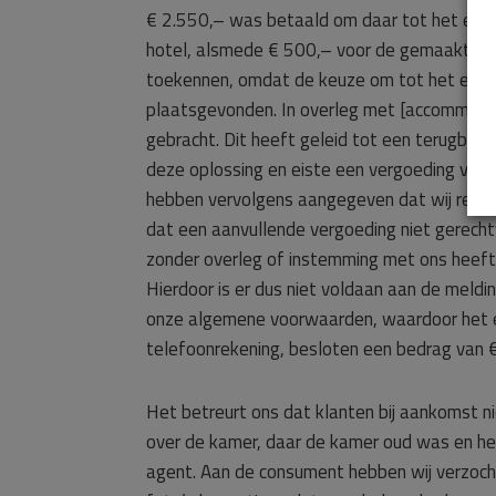
€ 2.550,– was betaald om daar tot het einde
hotel, alsmede € 500,– voor de gemaakte te
toekennen, omdat de keuze om tot het einde 
plaatsgevonden. In overleg met [accommodati
gebracht. Dit heeft geleid tot een terugbe
deze oplossing en eiste een vergoeding van 
hebben vervolgens aangegeven dat wij reeds
dat een aanvullende vergoeding niet gerechtv
zonder overleg of instemming met ons heeft 
Hierdoor is er dus niet voldaan aan de meldi
onze algemene voorwaarden, waardoor het ev
telefoonrekening, besloten een bedrag van
Het betreurt ons dat klanten bij aankomst 
over de kamer, daar de kamer oud was en het
agent. Aan de consument hebben wij verzoch