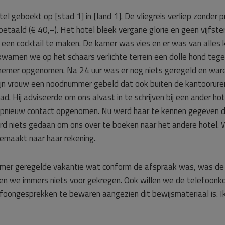
tel geboekt op [stad 1] in [land 1]. De vliegreis verliep zonder
betaald (€ 40,–). Het hotel bleek vergane glorie en geen vijfste
en cocktail te maken. De kamer was vies en er was van alles kap
amen we op het schaars verlichte terrein een dolle hond tegen.
nemer opgenomen. Na 24 uur was er nog niets geregeld en war
ijn vrouw een noodnummer gebeld dat ook buiten de kantooruren
ad. Hij adviseerde om ons alvast in te schrijven bij een ander ho
pnieuw contact opgenomen. Nu werd haar te kennen gegeven dat
erd niets gedaan om ons over te boeken naar het andere hotel.
gemaakt naar haar rekening.
er geregelde vakantie wat conform de afspraak was, was de vli
ben we immers niets voor gekregen. Ook willen we de telefoonkos
ongesprekken te bewaren aangezien dit bewijsmateriaal is. Ik 