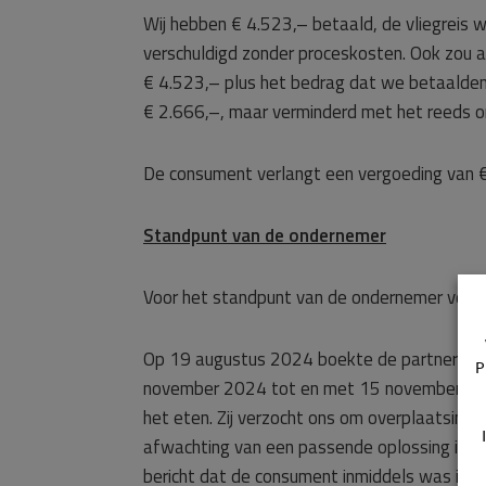
Wij hebben € 4.523,– betaald, de vliegreis
verschuldigd zonder proceskosten. Ook zou 
€ 4.523,– plus het bedrag dat we betaalde
€ 2.666,–, maar verminderd met het reeds 
De consument verlangt een vergoeding van €
Standpunt van de ondernemer
Voor het standpunt van de ondernemer verwi
Op 19 augustus 2024 boekte de partner van 
P
november 2024 tot en met 15 november 2024
het eten. Zij verzocht ons om overplaatsing 
afwachting van een passende oplossing is t
bericht dat de consument inmiddels was inge