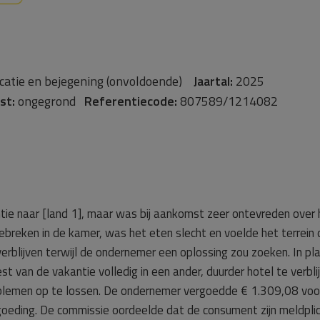
atie en bejegening (onvoldoende)
Jaartal:
2025
st:
ongegrond
Referentiecode:
807589/1214082
tie naar [land 1], maar was bij aankomst zeer ontevreden over
breken in de kamer, was het eten slecht en voelde het terrein on
rblijven terwijl de ondernemer een oplossing zou zoeken. In pl
st van de vakantie volledig in een ander, duurder hotel te verbl
blemen op te lossen. De ondernemer vergoedde € 1.309,08 voo
eding. De commissie oordeelde dat de consument zijn meldplich