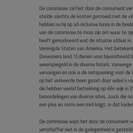
De commissie zal het door de consument verl
stelde slechts de kosten gemoeid met de vli
hebben nu hij op all-inclusive basis in de be
van de commissie te mooi zijn om waar te zij
heeft gerealiseerd wat de situatie aldaar i
Verenigde Staten van Amerika. Het betekent d
[bewoners land 1] dienen voor bijvoorbeeld bro
weerspiegeld in de diverse hotels. Vanwege 
vervangen en ook is de netspanning voor de le
op het verkeerde been gezet door video’s va
die hebben veelal betrekking op één wijk in
beoordelingen van diverse sites, zoals die oo
een plus en soms een min) krijgt. In dat kade
De commissie wijst het door de consument v
verschaffer niet in de gelegenheid is gest