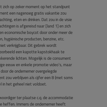
nt zich op zeker moment op het standpunt
sument een nagenoeg gratis vakantie zou
chting, eten en drinken. Dat zou in de visie
htingen is afgereisd naar [land 1] en zich
t een economische boycot door onder meer de
, hygiënische producten, benzine, etc.
niet verkrijgbaar. Dit gebrek wordt
ijvoorbeeld een kapotte kapstokhaak te
ikkerende lichten. Mogelijk is de consument
rige eeuw en enkele promotie video’s, maar
de door de ondernemer overgelegde
ent zou verblijven als cijfer een 8 (met soms
l in het geheel niet voldoet.
woordiger ter plaatse c.q. de accommodatie
 te heffen. Immers de ondernemer heeft