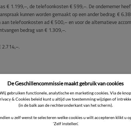
 was € 1.199,–, de telefoonkosten € 599,–. De ondernemer heef
aanspraak kunnen worden gemaakt op een ander bedrag: € 6.380,
n aan telefoonkosten ad € 500,– en voor de alternatieve acco
ontvangen bedrag van € 1.309,–.
 2.714,–.
jst de commissie naar de overgelegde stukken. In de kern komt
De Geschillencommissie maakt gebruik van cookies
Wij gebruiken functionele, analytische en marketing cookies. Via de kno
de consument een reis voor twee personen naar [accommodatie 1
rivacy & Cookies beleid kunt u altijd uw toestemming wijzigen of intrekk
. Helaas was de partner van de consument niet tevreden ove
(in de balk aan de rechteronderkant van het scherm).
naar een ander hotel. Wij hebben dit verzoek direct opgepakt en
Indien u zelf wenst te selecteren welke cookies u wilt accepteren klikt u o
oestemming gegeven om voor één nacht in een ander hotel te ve
'Zelf instellen'.
checkt in [accommodatie 2] [stad 1], waarbij een bedrag van