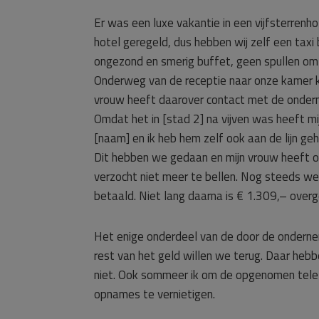
Er was een luxe vakantie in een vijfsterrenho
hotel geregeld, dus hebben wij zelf een taxi 
ongezond en smerig buffet, geen spullen om e
Onderweg van de receptie naar onze kamer kw
vrouw heeft daarover contact met de onder
Omdat het in [stad 2] na vijven was heeft m
[naam] en ik heb hem zelf ook aan de lijn geh
Dit hebben we gedaan en mijn vrouw heeft o
verzocht niet meer te bellen. Nog steeds w
betaald. Niet lang daarna is € 1.309,– over
Het enige onderdeel van de door de ondernem
rest van het geld willen we terug. Daar heb
niet. Ook sommeer ik om de opgenomen telefo
opnames te vernietigen.