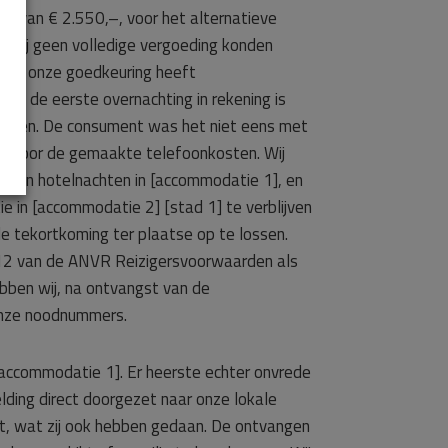
ng van € 2.550,–, voor het alternatieve
 wij geen volledige vergoeding konden
nder onze goedkeuring heeft
ts de eerste overnachting in rekening is
achten. De consument was het niet eens met
,– voor de gemaakte telefoonkosten. Wij
oten hotelnachten in [accommodatie 1], en
e in [accommodatie 2] [stad 1] te verblijven
e tekortkoming ter plaatse op te lossen.
el 12 van de ANVR Reizigersvoorwaarden als
bben wij, na ontvangst van de
onze noodnummers.
accommodatie 1]. Er heerste echter onvrede
ding direct doorgezet naar onze lokale
t, wat zij ook hebben gedaan. De ontvangen