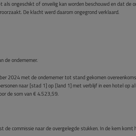
et als ongeschikt of onveilig kan worden beschouwd en dat de o
eroorzaakt. De klacht werd daarom ongegrond verklaard.
an de ondernemer.
ember 2024 met de ondernemer tot stand gekomen overeenkomst.
ersonen naar [stad 1] op [land 1] met verblijf in een hotel op al
or de som van € 4.523,59.
st de commissie naar de overgelegde stukken. In de kern komt 