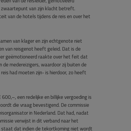
reden van de reisleider, gemotiveerd
zwaartepunt van zijn klacht betreft.
it van de hotels tijdens de reis en over het
amen van klager en zijn echtgenote niet
ven van reisgenot heeft geleid. Dat is de
ger geëmotioneerd raakte over het feit dat
 de medereizigers, waardoor zij buiten de
reis had moeten zijn- is hierdoor, zo heeft
00,–, een redelijke en billijke vergoeding is
oordt die vraag bevestigend. De commissie
isorganisator in Nederland. Dat had, nadat
missie verwijst in dit verband naar het
n staat dat indien de tekortkoming niet wordt