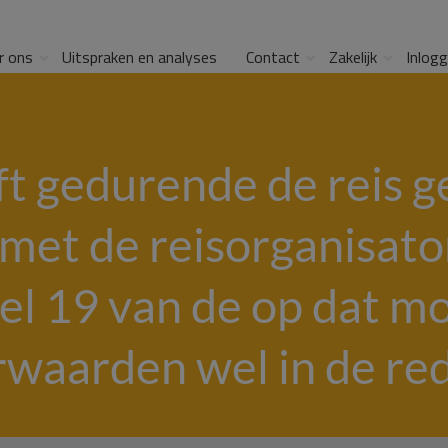
r ons
Uitspraken en analyses
Contact
Zakelijk
Inlog
ft gedurende de reis g
et de reisorganisato
kel 19 van de op dat 
waarden wel in de red