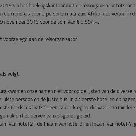
rt 2015 via het boekingskantoor met de reisorganisator totsta
an een rondreis voor 2 personen naar Zuid Afrika met verblijf in d
29 november 2015 voor de som van € 5.894,–.
 voorgelegd aan de reisorganisator.
als volgt.
rg kwamen onze namen niet voor op de lijsten van de diverse re
uiste persoon en de juiste bus. In dit eerste hotel en op nage
mst steeds als laatste een kamer kregen, die vaak van mindere
ngemak en het derven van reisgenot geleid.
aam van hotel 2], de [naam van hotel 3] en [naam van hotel 4]