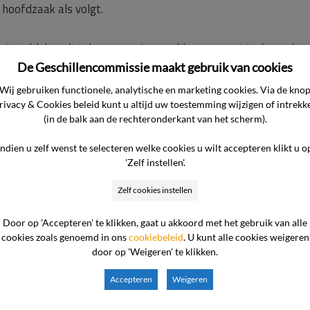
n hoofdzaak als volgt.
a is gebleken dat de reservering van klager correct is doorgeko
ringen naar zowel de reisleider als de hotels is gestuurd. Ook s
De Geschillencommissie maakt gebruik van cookies
 versie hebben geboekt, zoals klager.
Wij gebruiken functionele, analytische en marketing cookies. Via de kno
de luchthaven van Johannesburg heeft de reisleider klager gead
rivacy & Cookies beleid kunt u altijd uw toestemming wijzigen of intrekk
(in de balk aan de rechteronderkant van het scherm).
e reisleider was niet mogelijk.
aam van hotel 1] heeft ondervonden is niet prettig, maar wij ku
Indien u zelf wenst te selecteren welke cookies u wilt accepteren klikt u o
ndere accommodatie om overlast voor reizigers te voorkomen.
'Zelf instellen'.
en melding had gemaakt van de luidruchtige airconditioning had
Zelf cookies instellen
e voorwaarden wijzen we er op dat de airconditioning niet alti
m van hotel 3] is gekeken naar alternatieve accommodatie, maar
Door op 'Accepteren' te klikken, gaat u akkoord met het gebruik van alle
reden waren geen substantiële gebreken aangetroffen.
cookies zoals genoemd in ons
cookiebeleid
. U kunt alle cookies weigeren
ater in [naam van hotel 4] is direct een andere kamer aangebo
door op 'Weigeren' te klikken.
et ons opgenomen op het 24 uurs servicenummer. Dat had wel op
Accepteren
Weigeren
 voorkomen kunnen worden dat klager en zijn echtgenote bij de 