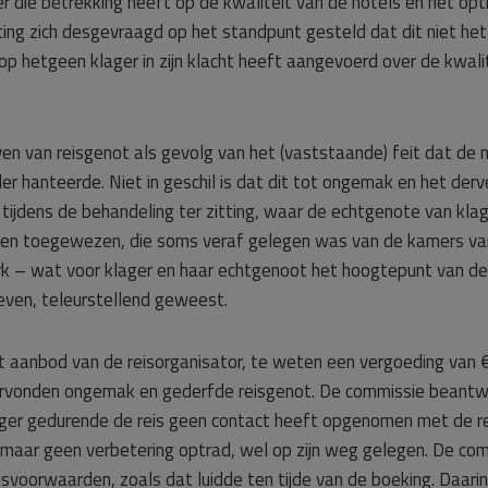
er die betrekking heeft op de kwaliteit van de hotels en het opt
ing zich desgevraagd op het standpunt gesteld dat dit niet het 
p hetgeen klager in zijn klacht heeft aangevoerd over de kwalite
en van reisgenot als gevolg van het (vaststaande) feit dat de n
ider hanteerde. Niet in geschil is dat dit tot ongemak en het der
ijdens de behandeling ter zitting, waar de echtgenote van kla
egen toegewezen, die soms veraf gelegen was van de kamers van
ark – wat voor klager en haar echtgenoot het hoogtepunt van de 
even, teleurstellend geweest.
t aanbod van de reisorganisator, te weten een vergoeding van € 6
dervonden ongemak en gederfde reisgenot. De commissie beantw
ager gedurende de reis geen contact heeft opgenomen met de re
, maar geen verbetering optrad, wel op zijn weg gelegen. De com
svoorwaarden, zoals dat luidde ten tijde van de boeking. Daari