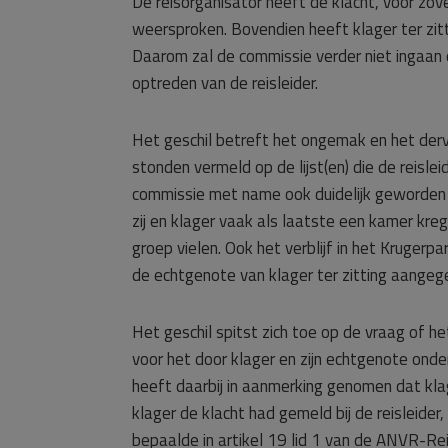
De reisorganisator heeft de klacht, voor zov
weersproken. Bovendien heeft klager ter zitt
Daarom zal de commissie verder niet ingaan o
optreden van de reisleider.
Het geschil betreft het ongemak en het derv
stonden vermeld op de lijst(en) die de reisle
commissie met name ook duidelijk geworden t
zij en klager vaak als laatste een kamer kr
groep vielen. Ook het verblijf in het Krugerp
de echtgenote van klager ter zitting aangeg
Het geschil spitst zich toe op de vraag of he
voor het door klager en zijn echtgenote on
heeft daarbij in aanmerking genomen dat kl
klager de klacht had gemeld bij de reisleider
bepaalde in artikel 19 lid 1 van de ANVR-Rei