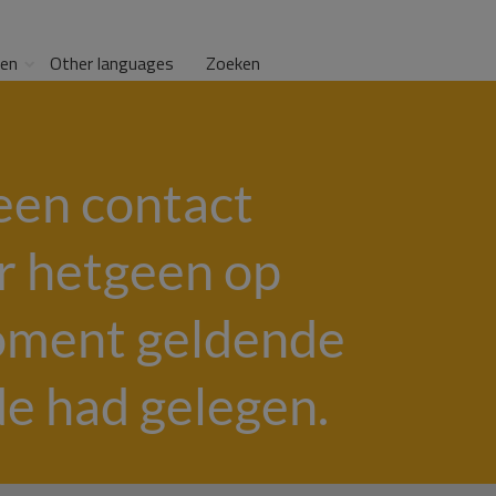
gen
Other languages
Zoeken
een contact
r hetgeen op
moment geldende
e had gelegen.