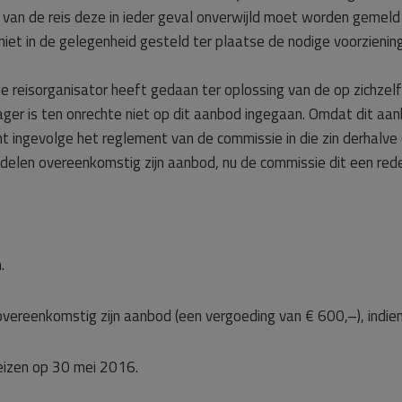
an de reis deze in ieder geval onverwijld moet worden gemeld b
 niet in de gelegenheid gesteld ter plaatse de nodige voorzien
eisorganisator heeft gedaan ter oplossing van de op zichzelf t
lager is ten onrechte niet op dit aanbod ingegaan. Omdat dit a
cht ingevolge het reglement van de commissie in die zin derhalve
delen overeenkomstig zijn aanbod, nu de commissie dit een redel
.
vereenkomstig zijn aanbod (een vergoeding van € 600,–), indien
eizen op 30 mei 2016.