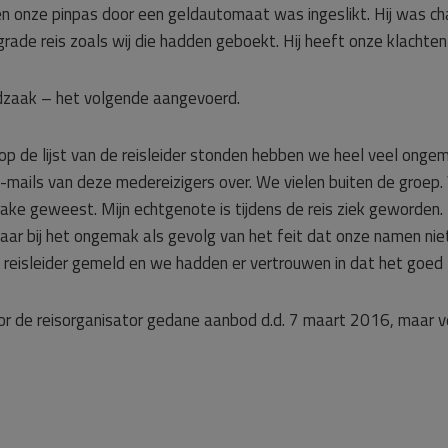
n onze pinpas door een geldautomaat was ingeslikt. Hij was ch
grade reis zoals wij die hadden geboekt. Hij heeft onze klachte
ofdzaak – het volgende aangevoerd.
 op de lijst van de reisleider stonden hebben we heel veel ong
-mails van deze medereizigers over. We vielen buiten de groep.
rake geweest. Mijn echtgenote is tijdens de reis ziek geworden. 
maar bij het ongemak als gevolg van het feit dat onze namen niet
 reisleider gemeld en we hadden er vertrouwen in dat het goed 
door de reisorganisator gedane aanbod d.d. 7 maart 2016, maar 