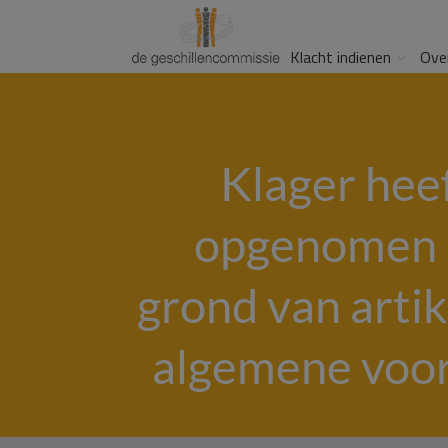
Klacht indienen
Ove
Klager hee
opgenomen m
grond van arti
algemene voor