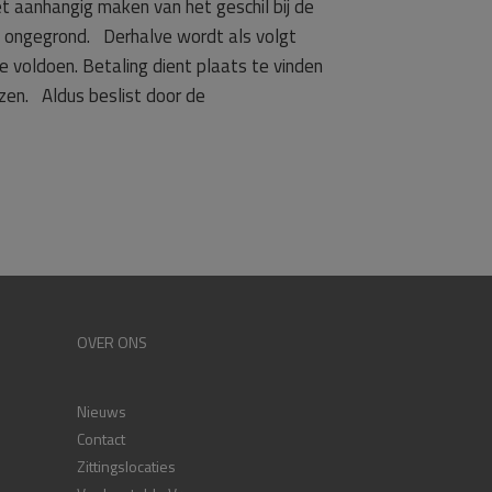
 aanhangig maken van het geschil bij de
ie ongegrond. Derhalve wordt als volgt
voldoen. Betaling dient plaats te vinden
en. Aldus beslist door de
OVER ONS
Nieuws
Contact
Zittingslocaties