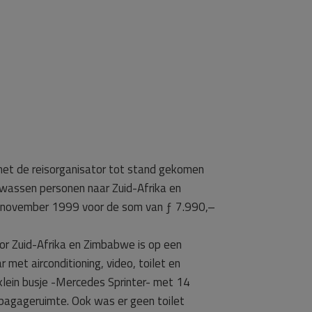
met de reisorganisator tot stand gekomen
olwassen personen naar Zuid-Afrika en
 3 november 1999 voor de som van ƒ 7.990,–
or Zuid-Afrika en Zimbabwe is op een
 met airconditioning, video, toilet en
 klein busje -Mercedes Sprinter- met 14
e bagageruimte. Ook was er geen toilet