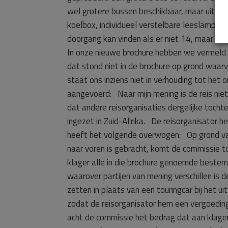
wel grotere bussen beschikbaar, maar uit vei
koelbox, individueel verstelbare leeslampjes,
doorgang kan vinden als er niet 14, maar 15 
In onze nieuwe brochure hebben we vermeld da
dat stond niet in de brochure op grond waar
staat ons inziens niet in verhouding tot he
aangevoerd: Naar mijn mening is de reis niet
dat andere reisorganisaties dergelijke tocht
ingezet in Zuid-Afrika. De reisorganisator
heeft het volgende overwogen: Op grond van 
naar voren is gebracht, komt de commissie t
klager alle in die brochure genoemde bestemm
waarover partijen van mening verschillen is d
zetten in plaats van een touring­car bij het
zodat de reisorganisator hem een vergoeding
acht de commissie het be­drag dat aan klager