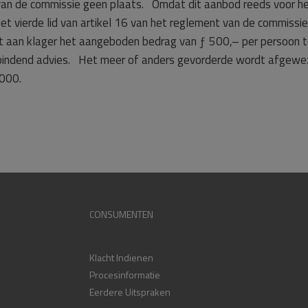
van de commissie geen plaats. Omdat dit aanbod reeds voor het
het vierde lid van artikel 16 van het reglement van de commiss
 aan klager het aangeboden bedrag van ƒ 500,– per persoon te 
bindend advies. Het meer of anders gevorderde wordt afgewez
2000.
CONSUMENTEN
Klacht Indienen
Procesinformatie
Eerdere Uitspraken