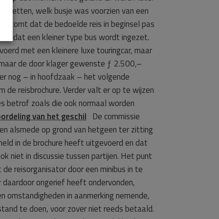
 te zetten, welk busje was voorzien van een
rbij komt dat de bedoelde reis in beginsel pas
men dat een kleiner type bus wordt ingezet.
voerd met een kleinere luxe touringcar, maar
, maar de door klager gewenste ƒ 2.500,–
der nog – in hoofdzaak – het volgende
 de reisbrochure. Verder valt er op te wijzen
jes betrof zoals die ook normaal worden
ordeling van het geschil
De commissie
en alsmede op grond van hetgeen ter zitting
eld in de brochure heeft uitgevoerd en dat
 niet in discussie tussen partijen. Het punt
t de reisorganisator door een minibus in te
r daardoor ongerief heeft on­der­vonden,
n en omstandigheden in aanmerking nemende,
stand te doen, voor zover niet reeds betaald.