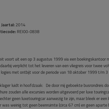
r
Jaartal:
2014
tiecode:
REI00-0838
it voort uit een op 3 augustus 1999 via een boekingskantoor 
daarbij verplicht tot het leveren van een vliegreis voor twee v
an logies met ontbijt voor de periode van 18 oktober 1999 t/m
ager luidt in hoofdzaak: De door mij geboekte busrondreis do
chure zouden alle excursies worden uitgevoerd per luxe touringcar
echter geen luxetouringcar aanwezig te zijn, maar bleek er een
 er was weinig tot geen beenruimte (circa 67 cm) en geen apart