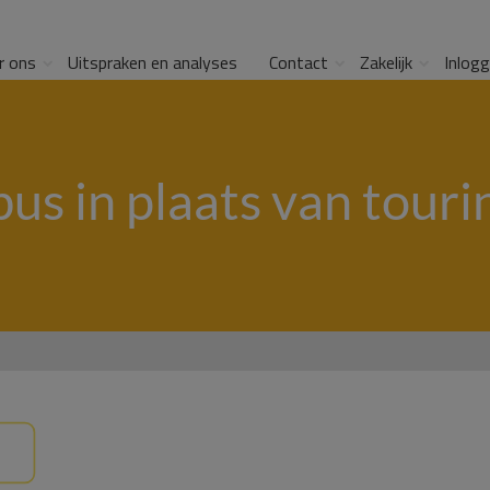
r ons
Uitspraken en analyses
Contact
Zakelijk
Inlog
us in plaats van touri