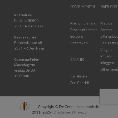
CONSUMENTEN
OVER ONS
Postadres
Postbus 90600
Klacht Indienen
Nieuws
2509 LP Den Haag
Procesinformatie
Contact
Eerdere
Zittingsloc
Bezoekadres
Bordewijklaan 46
Uitspraken
Veelgestel
2591 XR Den Haag
Vragen
Privacy
Openingstijden
ZAKELIJK
Inloggen
Maandag t/m
Other lang
vrijdag 09:00 –
15:00 uur
Aansluiten
Een Geschil
Copyright © De Geschillencommissie
2011- 2026 |
Disclaimer
|
Privacy