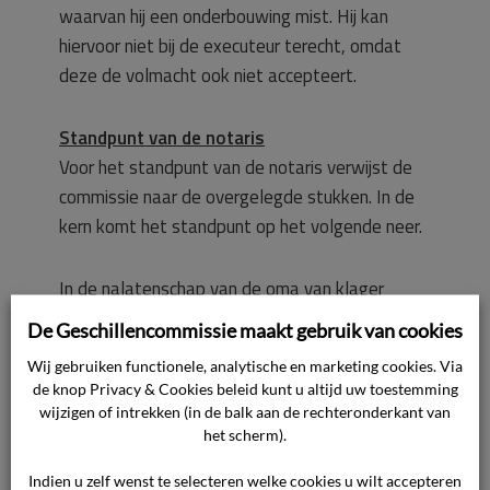
waarvan hij een onderbouwing mist. Hij kan
hiervoor niet bij de executeur terecht, omdat
deze de volmacht ook niet accepteert.
Standpunt van de notaris
Voor het standpunt van de notaris verwijst de
commissie naar de overgelegde stukken. In de
kern komt het standpunt op het volgende neer.
In de nalatenschap van de oma van klager
heeft de oom van klager (de executeur) de
De Geschillencommissie maakt gebruik van cookies
notaris de opdracht gegeven om
Wij gebruiken functionele, analytische en marketing cookies. Via
werkzaamheden te verrichten.
de knop Privacy & Cookies beleid kunt u altijd uw toestemming
Klager heeft de notaris een volmacht,
wijzigen of intrekken (in de balk aan de rechteronderkant van
ondertekend door zijn vader, doen toekomen.
het scherm).
Als notaris dient de notaris zich ervan te
Indien u zelf wenst te selecteren welke cookies u wilt accepteren