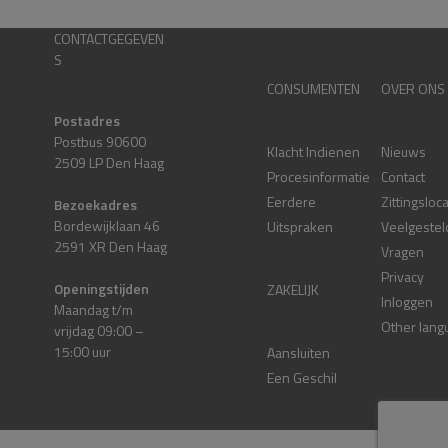
CONTACTGEGEVEN
S
CONSUMENTEN
OVER ONS
Postadres
Postbus 90600
Klacht Indienen
Nieuws
2509 LP Den Haag
Procesinformatie
Contact
Eerdere
Zittingsloc
Bezoekadres
Bordewijklaan 46
Uitspraken
Veelgestel
2591 XR Den Haag
Vragen
Privacy
Openingstijden
ZAKELIJK
Inloggen
Maandag t/m
Other lang
vrijdag 09:00 –
15:00 uur
Aansluiten
Een Geschil