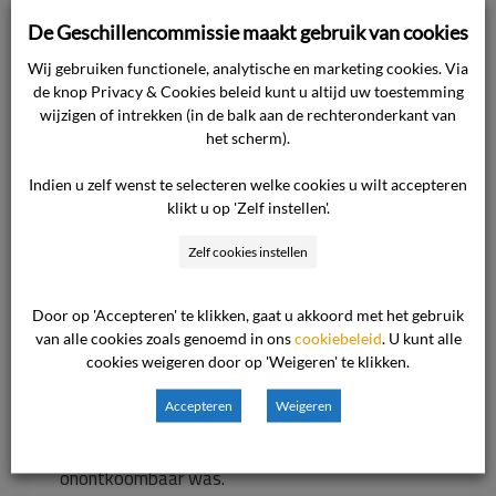
telefoongesprek heeft de vader zich bij de
De Geschillencommissie maakt gebruik van cookies
locatie gemeld en heeft een zeer onplezierig en
Wij gebruiken functionele, analytische en marketing cookies. Via
intimiderend gesprek plaatsgevonden. De vader
de knop Privacy & Cookies beleid kunt u altijd uw toestemming
wijzigen of intrekken (in de balk aan de rechteronderkant van
heeft zich hierbij dreigend geuit en heeft
het scherm).
gezegd: “misschien steek ik de tent wel in de
fik”. De locatiemanager heeft zich hierdoor zeer
Indien u zelf wenst te selecteren welke cookies u wilt accepteren
angstig gevoeld.
klikt u op 'Zelf instellen'.
De vader is vervolgens gevraagd zijn excuses
Zelf cookies instellen
aan te bieden maar die zijn niet gevolgd.
Vanwege het grensoverschrijdende gedrag van
Door op 'Accepteren' te klikken, gaat u akkoord met het gebruik
de vader en de grote angst voor hem bij de
van alle cookies zoals genoemd in ons
cookiebeleid
. U kunt alle
medewerkers heeft de ondernemer moeten
cookies weigeren door op 'Weigeren' te klikken.
concluderen dat de vertrouwensband met de
Accepteren
Weigeren
ouders niet meer hersteld kon worden en een
beëindiging van de opvang voor de drie kinderen
onontkoombaar was.