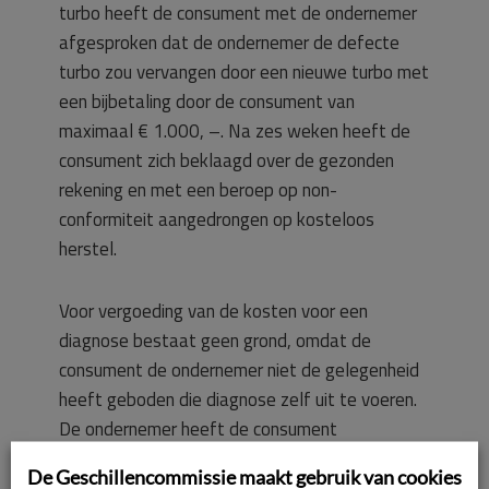
turbo heeft de consument met de ondernemer
afgesproken dat de ondernemer de defecte
turbo zou vervangen door een nieuwe turbo met
een bijbetaling door de consument van
maximaal € 1.000, –. Na zes weken heeft de
consument zich beklaagd over de gezonden
rekening en met een beroep op non-
conformiteit aangedrongen op kosteloos
herstel.
Voor vergoeding van de kosten voor een
diagnose bestaat geen grond, omdat de
consument de ondernemer niet de gelegenheid
heeft geboden die diagnose zelf uit te voeren.
De ondernemer heeft de consument
aangeboden de turbo kosteloos te vervangen.
De Geschillencommissie maakt gebruik van cookies
Het is in dat geval aan de ondernemer om te