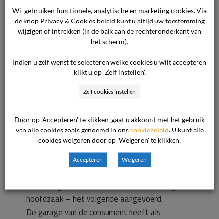
Wij gebruiken functionele, analytische en marketing cookies. Via
kiezen hoe hij dat herstel wil uitvoeren. Het
de knop Privacy & Cookies beleid kunt u altijd uw toestemming
stond de ondernemer dan ook vrij om aan te
wijzigen of intrekken (in de balk aan de rechteronderkant van
bieden de defecte turbo te vervangen door een
het scherm).
gebruikte. De consument wilde daar echter niet
Indien u zelf wenst te selecteren welke cookies u wilt accepteren
mee instemmen en heeft ingestemd met
klikt u op 'Zelf instellen'.
vervanging door een nieuwe turbo met
bijbetaling. Die afspraak kan worden gezien als
Zelf cookies instellen
een vaststellingsovereenkomst, waar de
consument achteraf niet meer op terug kan
Door op 'Accepteren' te klikken, gaat u akkoord met het gebruik
komen. Die afspraak is ook niet onredelijk. De
van alle cookies zoals genoemd in ons
cookiebeleid
. U kunt alle
cookies weigeren door op 'Weigeren' te klikken.
ondernemer is dan ook van oordeel dat de
klacht ongegrond is.
Accepteren
Weigeren
Ter zitting heeft de ondernemer verder nog – in
hoofdzaak – het volgende aangevoerd.
De garage van de consument heeft als