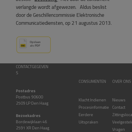
verlangde wordt afgewezen. Aldus beslist
door de Geschillencommissie Elektronische
Communicatiediensten, op 21 augustus 2013.
CONTACTGEGEVEN
S
CONSUMENTEN
OVER ONS
Postadres
Postbus 90600
Klacht Indienen
Nieuws
2509 LP Den Haag
Procesinformatie
Contact
Eerdere
Zittingsloc
Bezoekadres
Bordewijklaan 46
Uitspraken
Veelgestel
2591 XR Den Haag
Vragen