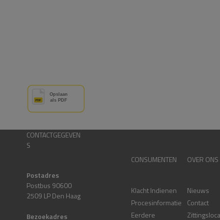
CONTACTGEGEVEN
S
CONSUMENTEN
OVER ONS
Postadres
Postbus 90600
Klacht Indienen
Nieuws
2509 LP Den Haag
Procesinformatie
Contact
Eerdere
Zittingsloc
Bezoekadres