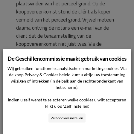
plaatsvinden van het perceel grond. Op de
koopovereenkomst stond de cliënt als koper
vermeld van het perceel grond. Vrijwel meteen
daarna ontving de notaris een e-mail van de
cliënt dat de tenaamstelling van de
koopovereenkomst niet juist was. Via de
makelaar begreep de notaris dat niet de cliënt,
De Geschillencommissie maakt gebruik van cookies
maar [naam bedrijf] de koper moest zijn.
Wij gebruiken functionele, analytische en marketing cookies. Via
de knop Privacy & Cookies beleid kunt u altijd uw toestemming
Op 8 december 2020 ontving de notaris de
wijzigen of intrekken (in de balk aan de rechteronderkant van
koopovereenkomst waarop [naam bedrijf] als
het scherm).
koper vermeld stond. De ontvangst hiervan is
Indien u zelf wenst te selecteren welke cookies u wilt accepteren
aan [naam bedrijf] bevestigd. Op 16 december
klikt u op 'Zelf instellen'.
2020 is het ontwerp van de akte van levering
aan [naam bedrijf] gestuurd waarna de akte op
Zelf cookies instellen
23 december 2020 is gepasseerd.