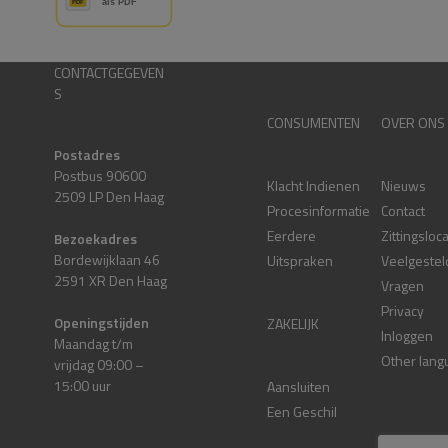
CONTACTGEGEVEN
S
CONSUMENTEN
OVER ONS
Postadres
Postbus 90600
Klacht Indienen
Nieuws
2509 LP Den Haag
Procesinformatie
Contact
Eerdere
Zittingsloc
Bezoekadres
Bordewijklaan 46
Uitspraken
Veelgestel
2591 XR Den Haag
Vragen
Privacy
Openingstijden
ZAKELIJK
Inloggen
Maandag t/m
Other lang
vrijdag 09:00 –
15:00 uur
Aansluiten
Een Geschil