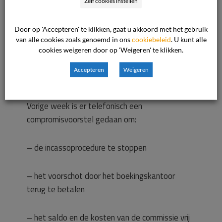
Zelf cookies instellen
We vinden het erg vervelend dat het
Door op 'Accepteren' te klikken, gaat u akkoord met het gebruik
boekingskantoor uit eigen beweging de reis
van alle cookies zoals genoemd in ons
cookiebeleid
. U kunt alle
heeft geannuleerd. Normaal gesproken hadden
cookies weigeren door op 'Weigeren' te klikken.
wij wel willen meewerken aan het destijds door
Accepteren
Weigeren
de consument voorgestelde.
Vorige week is er telefonisch een
compromisvoorstel gedaan om:
– de incassoprocedure te stoppen
– het voorschot door het boekingskantoor
terug te betalen
– het saldo en de kosten van de commissie vrij