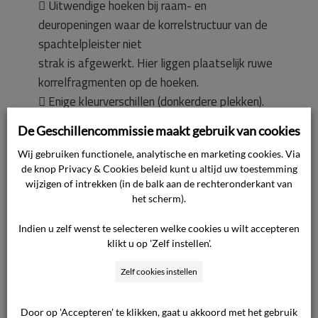
 Uitwendige hoeken bij raam- en
deuropeningen waar de korrelstructuur van de
spachtelpleister niet
strak is afgewerkt. Hier liggen plaatselijk ruwe
korrelfragmenten op de hoeken.
 Enige kleurverschillen (donkerdere plekken).
Deze zijn ontstaan door of ten gevolge van het
De Geschillencommissie maakt gebruik van cookies
te laat
Wij gebruiken functionele, analytische en marketing cookies. Via
structureren van een vers/nat spachtelpleister
de knop Privacy & Cookies beleid kunt u altijd uw toestemming
oppervlak dat reeds in enige mate aan het
wijzigen of intrekken (in de balk aan de rechteronderkant van
drogen is.
het scherm).
 Ontbrekende delen spachtelpleister. Dit met
Indien u zelf wenst te selecteren welke cookies u wilt accepteren
name langs randen van profielen en aan de
klikt u op 'Zelf instellen'.
onderzijde
van hoeken en neggekanten.
Zelf cookies instellen
 Licht getoogde beeindigingsprofielen ter
plaatse van de voordeur (zowel links als rechts).
Door op 'Accepteren' te klikken, gaat u akkoord met het gebruik