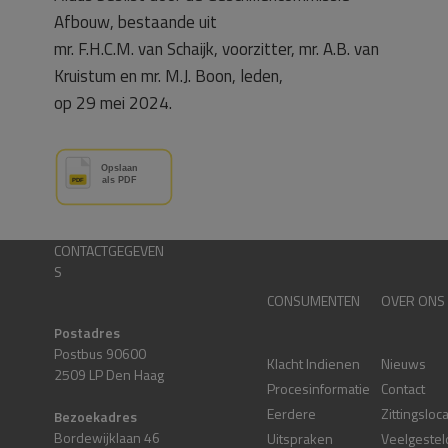
Afbouw, bestaande uit
mr. F.H.C.M. van Schaijk, voorzitter, mr. A.B. van
Kruistum en mr. M.J. Boon, leden,
op 29 mei 2024.
CONTACTGEGEVEN
S
CONSUMENTEN
OVER ONS
Postadres
Postbus 90600
Klacht Indienen
Nieuws
2509 LP Den Haag
Procesinformatie
Contact
Eerdere
Zittingsloc
Bezoekadres
Bordewijklaan 46
Uitspraken
Veelgestel