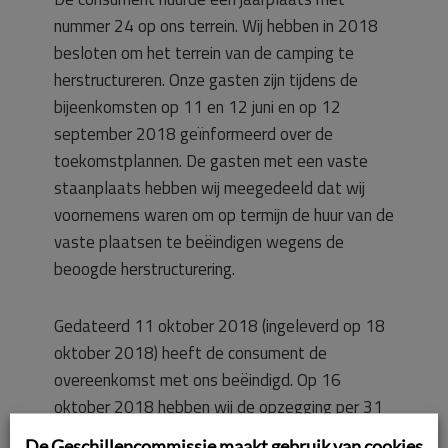
nummer 24 op ons terrein. Wij hebben in 2018
besloten om het terrein van de camping te
herstructureren. Onze gasten zijn tijdens de
bijeenkomsten op 11 en 12 juni en op 12
september 2018 geïnformeerd over de
toekomstplannen. De gasten met een vaste
staanplaats hebben wij meegedeeld dat wij
voornemens waren om op termijn de huur van de
vaste plaatsen te beëindigen wegens de
beoogde herstructurering.
Gedateerd 11 oktober 2018 (ingeleverd op 18
oktober 2018) heeft de consument de
overeenkomst met ons beëindigd. Op 16
oktober 2018 hebben wij de opzegging per 31
december 2019 verstuurd naar de consument,
De Geschillencommissie maakt gebruik van cookies