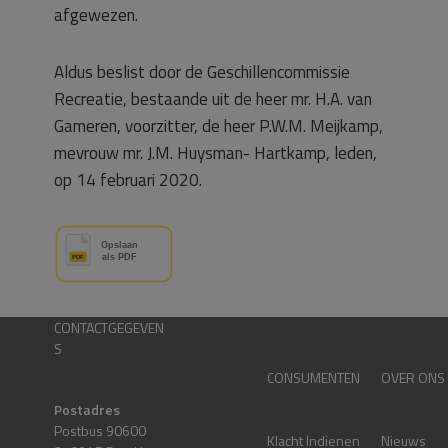
afgewezen.
Aldus beslist door de Geschillencommissie
Recreatie, bestaande uit de heer mr. H.A. van
Gameren, voorzitter, de heer P.W.M. Meijkamp,
mevrouw mr. J.M. Huysman- Hartkamp, leden,
op 14 februari 2020.
CONTACTGEGEVEN
S
CONSUMENTEN
OVER ONS
Postadres
Postbus 90600
Klacht Indienen
Nieuws