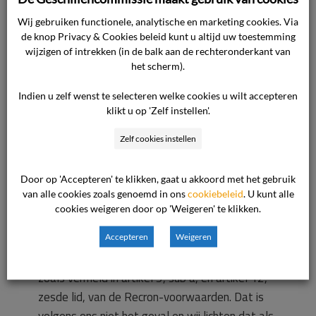
rekening houdende met de opzegtermijn op
Wij gebruiken functionele, analytische en marketing cookies. Via
grond van de Recron-voorwaarden van één
de knop Privacy & Cookies beleid kunt u altijd uw toestemming
overeenkomstjaar (in dit geval een
wijzigen of intrekken (in de balk aan de rechteronderkant van
kalenderjaar). Vervolgens heeft de consument
het scherm).
feitelijk uitvoering gegeven aan zijn opzegging
Indien u zelf wenst te selecteren welke cookies u wilt accepteren
en ons op 18 oktober 2018 verzocht te helpen
klikt u op 'Zelf instellen'.
met het van de plaats halen van de caravan. De
Zelf cookies instellen
caravan is door een transporteur opgehaald en
de consument heeft in 2018 zijn jaarplaats met
nummer 24 ontruimd en opgeruimd.
Door op 'Accepteren' te klikken, gaat u akkoord met het gebruik
van alle cookies zoals genoemd in ons
cookiebeleid
. U kunt alle
cookies weigeren door op 'Weigeren' te klikken.
De kern van het geschil is gelegen in de vraag of
de consument recht heeft op een
Accepteren
Weigeren
tegemoetkoming in de verplaatsingskosten
zoals vermeld in artikel 5, sub a, en artikel 12,
zesde lid, van de Recron-voorwaarden. Dat is
volgens ons niet het geval en wij lichten dat als