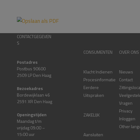
CONTACTGEGEVEN
S
CONSUMENTEN
OVER ONS
Postadres
Postbus 90600
Klacht Indienen
Nieuws
2509 LP Den Haag
Procesinformatie
Contact
Eerdere
Zittingsloc
Bezoekadres
Bordewijklaan 46
Uitspraken
Veelgestel
2591 XR Den Haag
Vragen
Privacy
Openingstijden
ZAKELIJK
Inloggen
Maandag t/m
Other lang
vrijdag 09:00 –
15:00 uur
Aansluiten