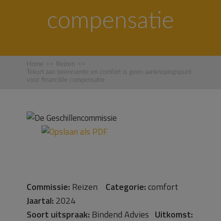
compensatie
Home
>>
Reizen
>>
Tekort aan beenruimte en comfort is geen aanknopingspunt
voor financiële compensatie
Commissie:
Reizen
Categorie:
comfort
Jaartal:
2024
Soort uitspraak:
Bindend Advies
Uitkomst: