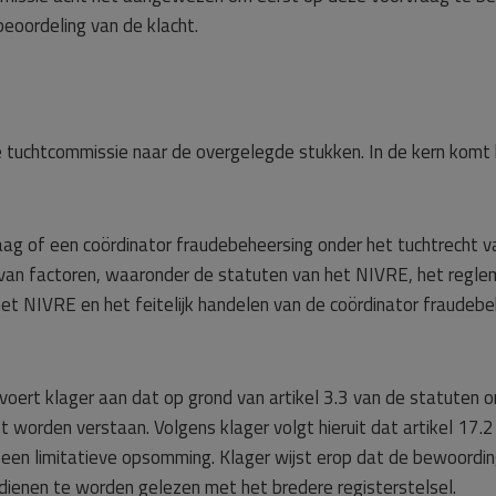
eoordeling van de klacht.
e tuchtcommissie naar de overgelegde stukken. In de kern komt
raag of een coördinator fraudebeheersing onder het tuchtrecht 
an factoren, waaronder de statuten van het NIVRE, het regleme
 het NIVRE en het feitelijk handelen van de coördinator fraudebe
oert klager aan dat op grond van artikel 3.3 van de statuten 
worden verstaan. Volgens klager volgt hieruit dat artikel 17.2
s een limitatieve opsomming. Klager wijst erop dat de bewoordin
dienen te worden gelezen met het bredere registerstelsel.