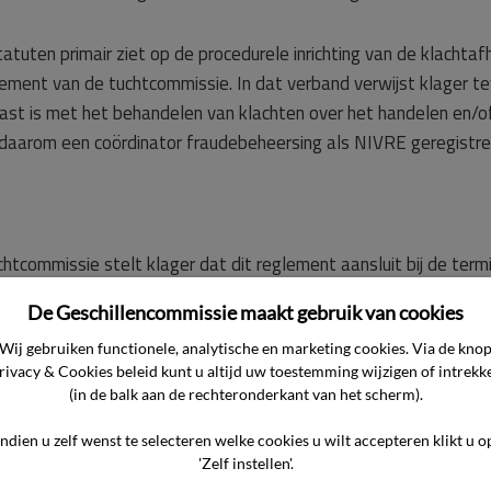
tatuten primair ziet op de procedurele inrichting van de klachtafh
ement van de tuchtcommissie. In dat verband verwijst klager te
last is met het behandelen van klachten over het handelen en/
 daarom een coördinator fraudebeheersing als NIVRE geregistreer
htcommissie stelt klager dat dit reglement aansluit bij de term
 NIVRE‑geregistreerde. Nu een coördinator fraudebeheersing on
De Geschillencommissie maakt gebruik van cookies
van toepassing.
Wij gebruiken functionele, analytische en marketing cookies. Via de kno
rivacy & Cookies beleid kunt u altijd uw toestemming wijzigen of intrekk
heersing
(in de balk aan de rechteronderkant van het scherm).
ter Coördinator Fraudebeheersing voert klager aan dat daaruit v
ng uit het register mogelijk is. Nu echter niet in een zelfstandi
Indien u zelf wenst te selecteren welke cookies u wilt accepteren klikt u o
'Zelf instellen'.
e worden gezocht bij een binnen hetzelfde institutionele kader 