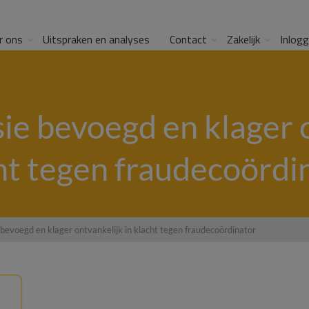
r ons
Uitspraken en analyses
Contact
Zakelijk
Inlog
e bevoegd en klager o
ht tegen fraudecoördi
evoegd en klager ontvankelijk in klacht tegen fraudecoördinator