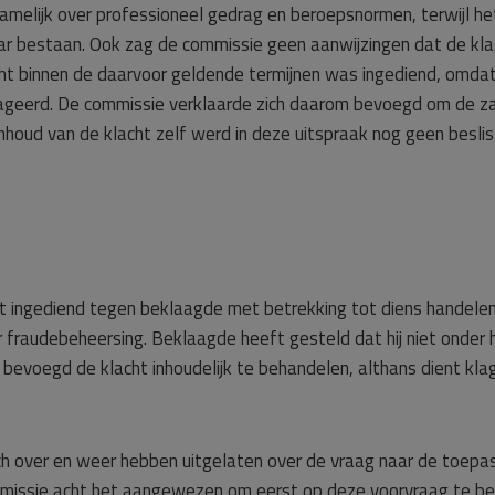
namelijk over professioneel gedrag en beroepsnormen, terwijl het 
r bestaan. Ook zag de commissie geen aanwijzingen dat de klag
ht binnen de daarvoor geldende termijnen was ingediend, omdat
eageerd. De commissie verklaarde zich daarom bevoegd om de z
e inhoud van de klacht zelf werd in deze uitspraak nog geen besl
ht ingediend tegen beklaagde met betrekking tot diens handelen
or fraudebeheersing. Beklaagde heeft gesteld dat hij niet onder
evoegd de klacht inhoudelijk te behandelen, althans dient klage
ich over en weer hebben uitgelaten over de vraag naar de toepa
issie acht het aangewezen om eerst op deze voorvraag te besli