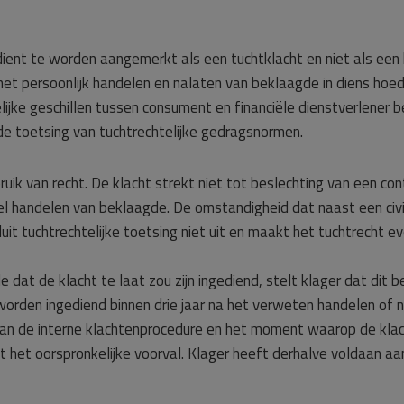
ient te worden aangemerkt als een tuchtklacht en niet als een k
op het persoonlijk handelen en nalaten van beklaagde in diens ho
elijke geschillen tussen consument en financiële dienstverlener
de toetsing van tuchtrechtelijke gedragsnormen.
uik van recht. De klacht strekt niet tot beslechting van een cont
l handelen van beklaagde. De omstandigheid dat naast een civi
t tuchtrechtelijke toetsing niet uit en maakt het tuchtrecht ev
at de klacht te laat zou zijn ingediend, stelt klager dat dit be
worden ingediend binnen drie jaar na het verweten handelen of 
an de interne klachtenprocedure en het moment waarop de klach
t het oorspronkelijke voorval. Klager heeft derhalve voldaan aa