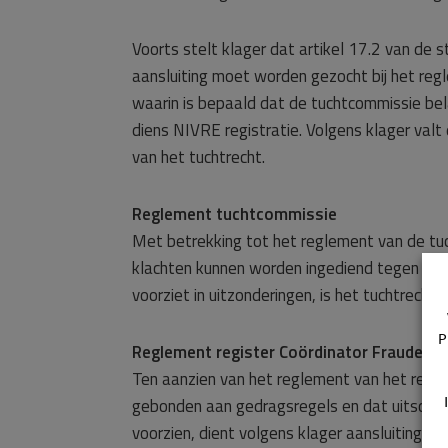
Voorts stelt klager dat artikel 17.2 van de s
aansluiting moet worden gezocht bij het regl
waarin is bepaald dat de tuchtcommissie be
diens NIVRE registratie. Volgens klager valt
van het tuchtrecht.
Reglement tuchtcommissie
Met betrekking tot het reglement van de tuc
klachten kunnen worden ingediend tegen een
voorziet in uitzonderingen, is het tuchtrecht 
P
Reglement register Coördinator Fraudebe
Ten aanzien van het reglement van het regis
gebonden aan gedragsregels en dat uitschrijvi
voorzien, dient volgens klager aansluiting t