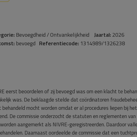
gorie:
Bevoegdheid / Ontvankelijkheid
Jaartal:
2026
komst:
bevoegd
Referentiecode:
1314989/1326238
E eerst beoordelen of zij bevoegd was om een klacht te behan
kelijk was. De beklaagde stelde dat coördinatoren fraudebeheer
t behandeld mocht worden omdat er al procedures liepen bij het
ediend. De commissie onderzocht de statuten en reglementen va
k worden aangemerkt als NIVRE-geregistreerden. Daardoor vallen
ehandelen. Daarnaast oordeelde de commissie dat een tuchtpr