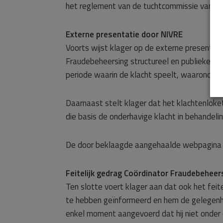
het reglement van de tuchtcommissie van h
Externe presentatie door NIVRE
Voorts wijst klager op de externe presentat
Fraudebeheersing structureel en publiekelijk 
periode waarin de klacht speelt, waaronder 
Daarnaast stelt klager dat het klachtenloke
die basis de onderhavige klacht in behandeli
De door beklaagde aangehaalde webpagina ach
Feitelijk gedrag Coördinator Fraudebeheer
Ten slotte voert klager aan dat ook het feit
te hebben geïnformeerd en hem de gelegenhe
enkel moment aangevoerd dat hij niet onder