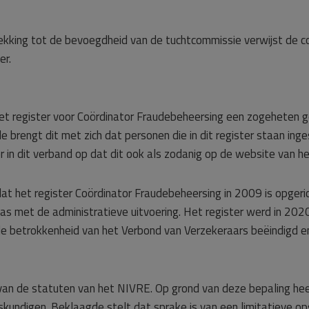
kking tot de bevoegdheid van de tuchtcommissie verwijst de c
er.
t register voor Coördinator Fraudebeheersing een zogeheten gel
brengt dit met zich dat personen die in dit register staan inge
 in dit verband op dat dit ook als zodanig op de website van h
at het register Coördinator Fraudebeheersing in 2009 is opgerich
s met de administratieve uitvoering. Het register werd in 202
s de betrokkenheid van het Verbond van Verzekeraars beëindigd en 
 van de statuten van het NIVRE. Op grond van deze bepaling heef
skundigen. Beklaagde stelt dat sprake is van een limitatieve o