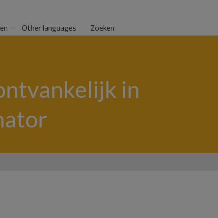
gen
Other languages
Zoeken
ntvankelijk in
nator