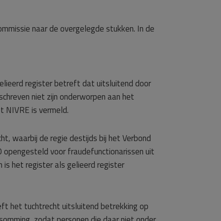
ommissie naar de overgelegde stukken. In de
ieerd register betreft dat uitsluitend door
schreven niet zijn onderworpen aan het
et NIVRE is vermeld.
t, waarbij de regie destijds bij het Verbond
0 opengesteld voor fraudefunctionarissen uit
is het register als gelieerd register
t het tuchtrecht uitsluitend betrekking op
psomming, zodat personen die daar niet onder