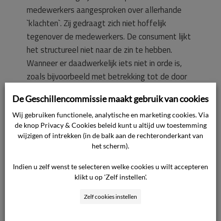
medewerkers aangesproken over allerhande
`klachten`. Zij gedraagt zich niet hoffelijk
tegenover de medewerkers. De consument lijkt
het structureel niet naar de zin te hebben.
Wanneer er daadwerkelijk iets niet in orde is,
zoals bijvoorbeeld met betrekking tot de door
consument bedoelde versleten bank, weigert zij
De Geschillencommissie maakt gebruik van cookies
de door ondernemer aangedragen oplossing.
Mede op grond van de uitlatingen van de
Wij gebruiken functionele, analytische en marketing cookies. Via
de knop Privacy & Cookies beleid kunt u altijd uw toestemming
consument op Twitter en Facebook en naar de
wijzigen of intrekken (in de balk aan de rechteronderkant van
redactie van een televisieprogramma, heeft de
het scherm).
ondernemer haar bericht dat zij niet langer
Indien u zelf wenst te selecteren welke cookies u wilt accepteren
welkom is op [naam ondernemer]. Voor zover de
klikt u op 'Zelf instellen'.
consument daarover klaagt, is zij niet-
ontvankelijk in haar klacht aangezien het de
Zelf cookies instellen
ondernemer vrij staat te bepalen wie zij als