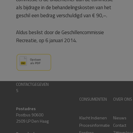
als bijdrage in de behandelingskosten van het
geschil een bedrag verschuldigd van € 90,–.
Aldus beslist door de Geschillencommissie
Recreatie, op 6 januari 2014.
CONTACTGEGEVEN
S
CONSUMENTEN
OVER ONS
Postadres
Postbus 90600
Klacht Indienen
Nieuws
2509 LP Den Haag
Procesinformatie
Contact
Eerdere
Zittingsloc