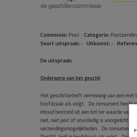
Commissie:
Post
Categorie:
Postzendin
Soort uitspraak:
-
Uitkomst:
-
Referen
De uitspraak:
Onderwerp van het geschil
Het geschil betreft vermissing van een me
hoofdzaak als volgt. De consument heeft o
inhoud bestond uit een bril ter waarde van [
niet, niet juist of onvolledig is voorgelich
verzendingsmogelijkheden. De consument w
P
PostNL luidt in hoofdzaak als volgt. PostNL