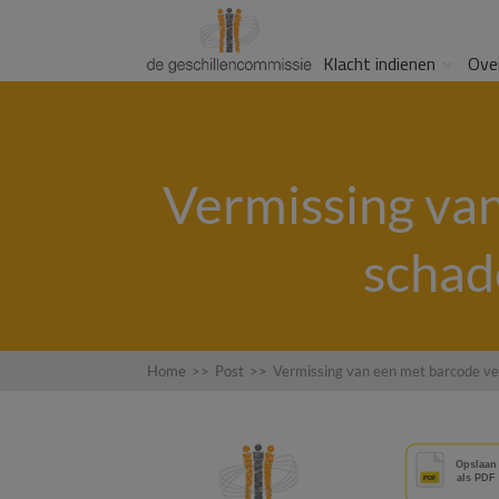
Klacht indienen
Ove
Vermissing va
schad
Home
>>
Post
>>
Vermissing van een met barcode v