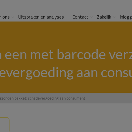
r ons
Uitspraken en analyses
Contact
Zakelijk
Inlog
n een met barcode ver
evergoeding aan con
erzonden pakket; schadevergoeding aan consument