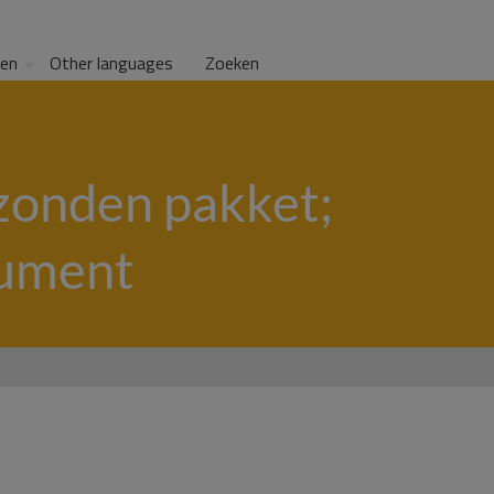
gen
Other languages
Zoeken
zonden pakket;
sument