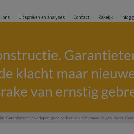
r ons
Uitspraken en analyses
Contact
Zakelijk
Inlog
nstructie. Garantiete
de klacht maar nieuwe
rake van ernstig gebr
tie. Garantietermijn verlopen; geen herhaalde klacht maar nieuwe klacht. Geen