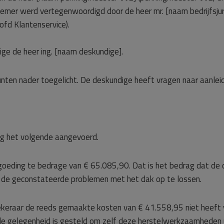
mer werd vertegenwoordigd door de heer mr. [naam bedrijfsjuris
fd Klantenservice).
ge de heer ing. [naam deskundige].
unten nader toegelicht. De deskundige heeft vragen naar aanlei
og het volgende aangevoerd.
goeding te bedrage van € 65.085,90. Dat is het bedrag dat de 
de geconstateerde problemen met het dak op te lossen.
eraar de reeds gemaakte kosten van € 41.558,95 niet heeft ver
e gelegenheid is gesteld om zelf deze herstelwerkzaamheden ui