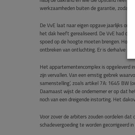
nabij de dakrand en wie die opstand heeft a
werkzaamheden buiten de garantie, zodat de 
De VvE laat naar eigen opgave jaarlijks ond
het dak heeft gerealiseerd. De VvE had daa
spoed op de hoogte moeten brengen. Hoewel 
ontbreken van ontluchting. Er is derhalve nie
Het appartementencomplex is opgeleverd in m
zijn vervallen. Van een ernstig gebrek waarvo
samenstelling’, zoals artikel 7A: 1645 BW (
Daarnaast wijst de ondernemer er op dat het 
noch van een dreigende instorting. Het dakov
Voor zover de arbiters zouden oordelen dat
schadevergoeding te worden gecorrigeerd in 