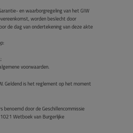
 Garantie- en waarborgregeling van het GIW
sovereenkomst, worden beslecht door
oor de dag van ondertekening van deze akte
op:
;
e algemene voorwaarden.
IW. Geldend is het reglement op het moment
ters benoemd door de Geschillencommissie
l 1021 Wetboek van Burgerlijke