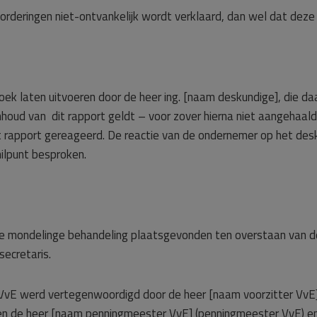
orderingen niet-ontvankelijk wordt verklaard, dan wel dat de
ek laten uitvoeren door de heer ing. [naam deskundige], die da
oud van dit rapport geldt – voor zover hierna niet aangehaald 
rapport gereageerd. De reactie van de ondernemer op het desk
ilpunt besproken.
mondelinge behandeling plaatsgevonden ten overstaan van de a
secretaris.
De VvE werd vertegenwoordigd door de heer [naam voorzitter VvE]
) en de heer [naam penningmeester VvE] (penningmeester VvE) en