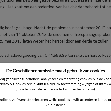
tijds door een bewoner geuite bezwaren. Bovendien is naar de 
ling. Het gaat om een onderdeel van het dak dat behoort tot h
tijdig heeft geklaagd. Nadat de problemen in september 2012 aa
ij brief van 11 oktober 2012 de ondernemer hierop aangesprok
 mei 2013 laten weten het herstel door een derde te zullen la
de schadevergoeding van € 41.558,95 terzake van herstelkost
De Geschillencommissie maakt gebruik van cookies
Wij gebruiken functionele, analytische en marketing cookies. Via de kno
zen de arbiters naar de overgelegde stukken, in het bijzonder 
rivacy & Cookies beleid kunt u altijd uw toestemming wijzigen of intrekk
dernemer op het volgende neer.
(in de balk aan de rechteronderkant van het scherm).
Indien u zelf wenst te selecteren welke cookies u wilt accepteren klikt u o
g van is, of -zoals de VvE stelt- de lekkage het gevolg is van
'Zelf instellen'.