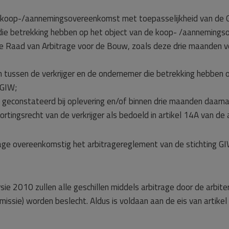
n de koop-/aannemingsovereenkomst met toepasselijkheid van de
die betrekking hebben op het object van de koop- /aanneming
e Raad van Arbitrage voor de Bouw, zoals deze drie maanden v
len tussen de verkrijger en de ondernemer die betrekking hebben 
 GIW;
geconstateerd bij oplevering en/of binnen drie maanden daarna
rtingsrecht van de verkrijger als bedoeld in artikel 14A van d
rage overeenkomstig het arbitragereglement van de stichting G
rsie 2010 zullen alle geschillen middels arbitrage door de arbi
issie) worden beslecht. Aldus is voldaan aan de eis van artike