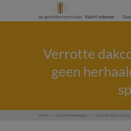
Klacht indienen
Ove
Verrotte dakco
geen herhaal
sp
Home
>>
Garantiewoningen
>>
Verrotte dakconstruc