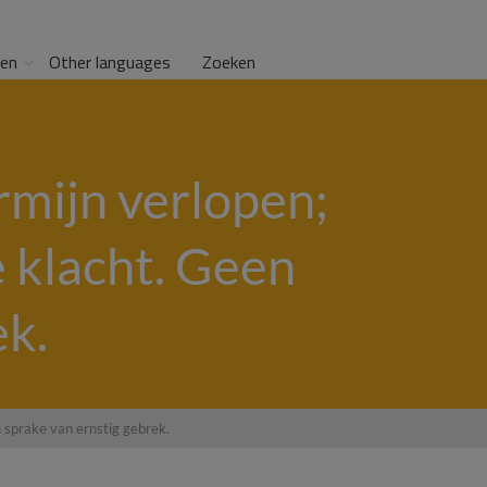
gen
Other languages
Zoeken
rmijn verlopen;
 klacht. Geen
ek.
 sprake van ernstig gebrek.