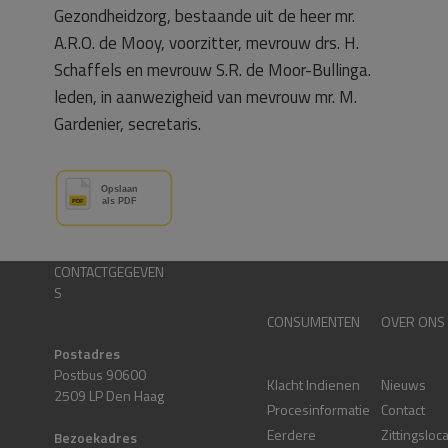
Gezondheidzorg, bestaande uit de heer mr.
A.R.O. de Mooy, voorzitter, mevrouw drs. H.
Schaffels en mevrouw S.R. de Moor-Bullinga.
leden, in aanwezigheid van mevrouw mr. M.
Gardenier, secretaris.
CONTACTGEGEVEN
S
CONSUMENTEN
OVER ONS
Postadres
Postbus 90600
Klacht Indienen
Nieuws
2509 LP Den Haag
Procesinformatie
Contact
Eerdere
Zittingsloc
Bezoekadres