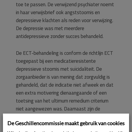
toe te passen. De verwijzend psychiater noemt
in haar verwijsbrief ook angststoornis en
depressieve klachten als reden voor verwijzing.
De depressie was met meerdere
antidepressieve zonder succes behandeld.
De ECT-behandeling is conform de richtlijn ECT
toegepast bij een medicatieresistente
depressieve stoornis met suïcidaliteit. De
zorgaanbieder is van mening dat zorgvuldig is
gehandeld, dat de indicatie niet afweek en dat
een extra motivering dienaangaande of een
toetsing van het ultimum remedium criterium
niet aangewezen was. Daarnaast zijn de
voorbereiding en de behandelingen naar behoren
De Geschillencommissie maakt gebruik van cookies
uitgevoerd. De cliënt was dezelfde mening