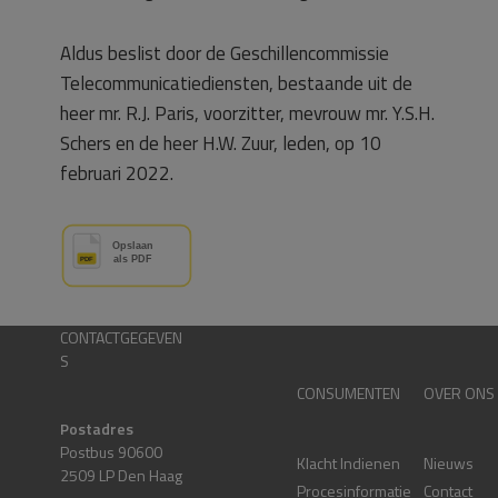
Aldus beslist door de Geschillencommissie
Telecommunicatiediensten, bestaande uit de
heer mr. R.J. Paris, voorzitter, mevrouw mr. Y.S.H.
Schers en de heer H.W. Zuur, leden, op 10
februari 2022.
CONTACTGEGEVEN
S
CONSUMENTEN
OVER ONS
Postadres
Postbus 90600
Klacht Indienen
Nieuws
2509 LP Den Haag
Procesinformatie
Contact