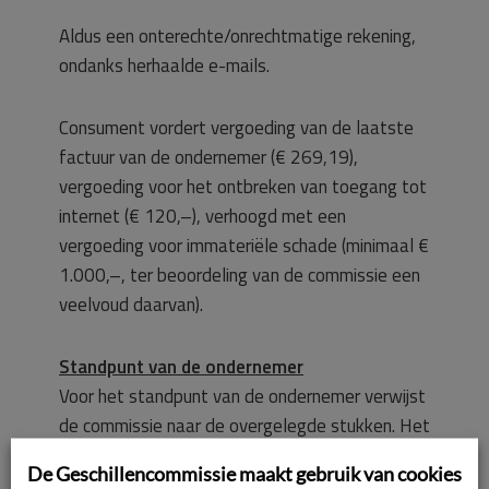
Aldus een onterechte/onrechtmatige rekening,
ondanks herhaalde e-mails.
Consument vordert vergoeding van de laatste
factuur van de ondernemer (€ 269,19),
vergoeding voor het ontbreken van toegang tot
internet (€ 120,–), verhoogd met een
vergoeding voor immateriële schade (minimaal €
1.000,–, ter beoordeling van de commissie een
veelvoud daarvan).
Standpunt van de ondernemer
Voor het standpunt van de ondernemer verwijst
de commissie naar de overgelegde stukken. Het
standpunt van de ondernemer luidt als volgt.
De Geschillencommissie maakt gebruik van cookies