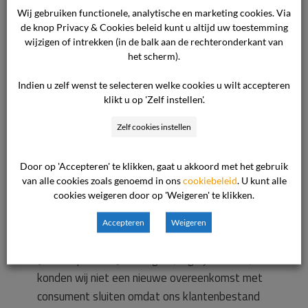
Wij gebruiken functionele, analytische en marketing cookies. Via
Wij ontvingen bericht van [andere provider] dat
de knop Privacy & Cookies beleid kunt u altijd uw toestemming
consument de overeenkomst met ons opzegt.
wijzigen of intrekken (in de balk aan de rechteronderkant van
Consument heeft ons later medegedeeld dat hij
het scherm).
de overeenkomst met ons wilde voortzetten,
Indien u zelf wenst te selecteren welke cookies u wilt accepteren
maar wij hebben hem erop gewezen dat wij een
klikt u op 'Zelf instellen'.
annulering van [andere provider] dienden te
ontvangen voor de aangekondigde
Zelf cookies instellen
overstapdatum (20 mei 2021). Wij hebben
echter van [andere provider] niet voor die datum
Door op 'Accepteren' te klikken, gaat u akkoord met het gebruik
van alle cookies zoals genoemd in ons
cookiebeleid
. U kunt alle
een dergelijk bericht ontvangen, zodat wij de
cookies weigeren door op 'Weigeren' te klikken.
overeenkomst beëindigd hebben met
berekening van de kosten van een voortijdige
Accepteren
Weigeren
contractbeëindiging. Toen wij bericht van
[andere provider] ontvingen (begin juni 2021)
konden wij niet een nieuwe overeenkomst met
consument sluiten omdat ons klantenbestand