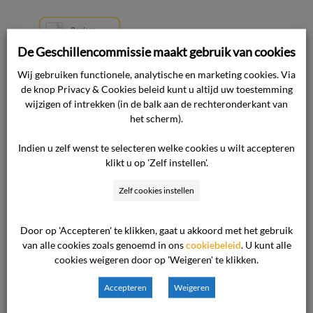
De Geschillencommissie maakt gebruik van cookies
Wij gebruiken functionele, analytische en marketing cookies. Via
de knop Privacy & Cookies beleid kunt u altijd uw toestemming
wijzigen of intrekken (in de balk aan de rechteronderkant van
31 januari 2014
het scherm).

Nieuws

Indien u zelf wenst te selecteren welke cookies u wilt accepteren
klikt u op 'Zelf instellen'.
Ook interessant voor u
Zelf cookies instellen
Door op 'Accepteren' te klikken, gaat u akkoord met het gebruik
Algemene voorwaarden
van alle cookies zoals genoemd in ons
cookiebeleid
. U kunt alle
netbeheerders als eerste
cookies weigeren door op 'Weigeren' te klikken.
geregistreerd bij de
Toetsingscommissie
Accepteren
Weigeren