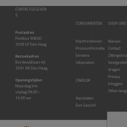
CONTACTGEGEVEN
S
CONSUMENTEN
OVER ONS
Postadres
Postbus 90600
Klacht Indienen
Nieuws
2509 LP Den Haag
Procesinformatie
Contact
Eerdere
Zittingsloc
Bezoekadres
Bordewijklaan 46
Uitspraken
Veelgestel
2591 XR Den Haag
Vragen
Privacy
Openingstijden
ZAKELIJK
Inloggen
Maandag t/m
Other lang
vrijdag 09:00 –
15:00 uur
Aansluiten
Een Geschil