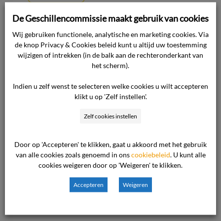
De Geschillencommissie maakt gebruik van cookies
Wij gebruiken functionele, analytische en marketing cookies. Via
de knop Privacy & Cookies beleid kunt u altijd uw toestemming
23 december 2014

wijzigen of intrekken (in de balk aan de rechteronderkant van
Nieuws

het scherm).
Indien u zelf wenst te selecteren welke cookies u wilt accepteren
Ook interessant voor u
klikt u op 'Zelf instellen'.
Zelf cookies instellen
Algemene voorwaarden
netbeheerders als eerste
Door op 'Accepteren' te klikken, gaat u akkoord met het gebruik
geregistreerd bij de
van alle cookies zoals genoemd in ons
cookiebeleid
. U kunt alle
Toetsingscommissie
cookies weigeren door op 'Weigeren' te klikken.
Toegang tot het recht moet voor
Accepteren
Weigeren
iedereen duidelijk en laagdrempelig
zijn