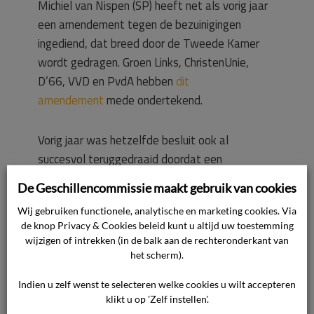
Michiel van Nispen (SP) heeft net als vorig jaar
een amendement tegen de bezuinigingen
ingediend, dat breed door de Tweede Kamer
wordt gedragen. Groen Links, ChristenUnie,
D’66, VVD en PvdA hebben
dit
amendement
mede ondertekend.
Vorig jaar was hetzelfde besluit ook al
succesvol teruggedraaid doordat een
kamermeerderheid voor behoud van de subsidie
De Geschillencommissie maakt gebruik van cookies
was.
Wij gebruiken functionele, analytische en marketing cookies. Via
de knop Privacy & Cookies beleid kunt u altijd uw toestemming
Woensdag en donderdag is het debat in de
wijzigen of intrekken (in de balk aan de rechteronderkant van
Kamer. We houden u op de hoogte.
het scherm).
Indien u zelf wenst te selecteren welke cookies u wilt accepteren
klikt u op 'Zelf instellen'.