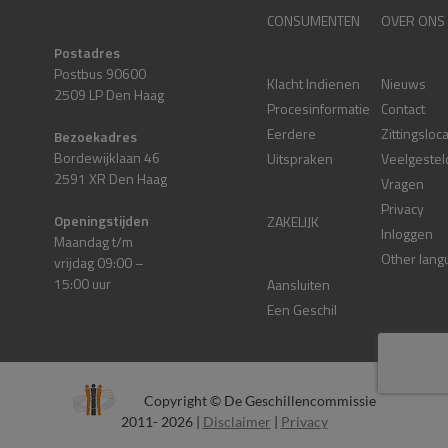
CONSUMENTEN
OVER ONS
Postadres
Postbus 90600
Klacht Indienen
Nieuws
2509 LP Den Haag
Procesinformatie
Contact
Eerdere
Zittingsloc
Bezoekadres
Bordewijklaan 46
Uitspraken
Veelgestel
2591 XR Den Haag
Vragen
Privacy
Openingstijden
ZAKELIJK
Inloggen
Maandag t/m
Other lang
vrijdag 09:00 –
15:00 uur
Aansluiten
Een Geschil
Copyright © De Geschillencommissie
2011- 2026 |
Disclaimer
|
Privacy