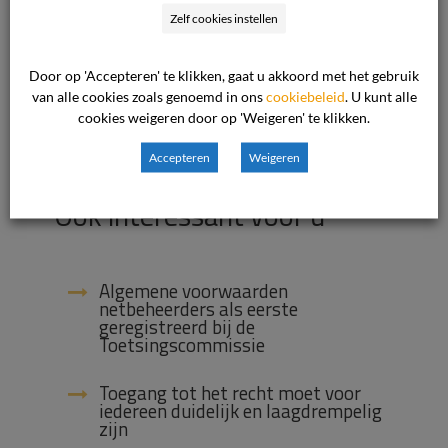
Zelf cookies instellen
Door op 'Accepteren' te klikken, gaat u akkoord met het gebruik
van alle cookies zoals genoemd in ons
cookiebeleid
. U kunt alle
8 december 2016

cookies weigeren door op 'Weigeren' te klikken.
Nieuws

Accepteren
Weigeren
Ook interessant voor u
Algemene voorwaarden
netbeheerders als eerste
geregistreerd bij de
Toetsingscommissie
Toegang tot het recht moet voor
iedereen duidelijk en laagdrempelig
zijn