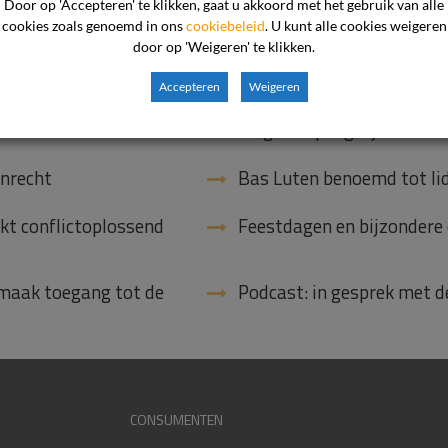
Door op 'Accepteren' te klikken, gaat u akkoord met het gebruik van alle
cookies zoals genoemd in ons
cookiebeleid
. U kunt alle cookies weigeren
door op 'Weigeren' te klikken.
Accepteren
Weigeren
ers als eerste
Toegang tot het recht moe
mmissie
laagdrempelig zijn
enrecht
Bas Luten benoemd tot li
kt conflictoplossend
Feestdagen en bijzondere
 maak toegang tot de
Podcast: in gesprek met 
CONSUMENTEN