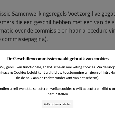
ssie Samenwerkingsregels Voetzorg live gegaa
emers die een geschil hebben met een van de 
matie over de commissie en haar procedure vi
de commissiepagina).
De Geschillencommissie maakt gebruik van cookies
Wij gebruiken functionele, analytische en marketing cookies. Via de kno
rivacy & Cookies beleid kunt u altijd uw toestemming wijzigen of intrekk
(in de balk aan de rechteronderkant van het scherm).
Indien u zelf wenst te selecteren welke cookies u wilt accepteren klikt u o
'Zelf instellen'.
Zelf cookies instellen