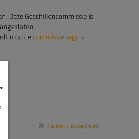
n. Deze Geschillencommissie is
aangesloten
ndt u op de
commissiepagina
p
en
p
Nieuws
,
Uncategorized
