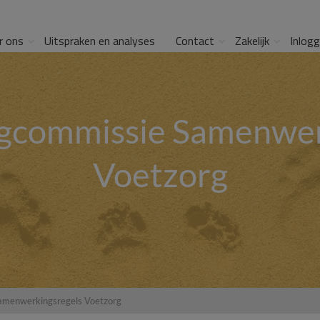
r ons
Uitspraken en analyses
Contact
Zakelijk
Inlog
gcommissie Samenwer
Voetzorg
amenwerkingsregels Voetzorg