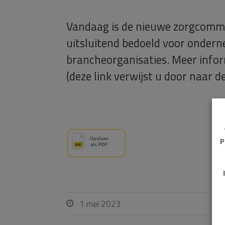
Vandaag is de nieuwe zorgcommi
uitsluitend bedoeld voor ondern
brancheorganisaties. Meer infor
(deze link verwijst u door naar 
P
1 mei 2023
