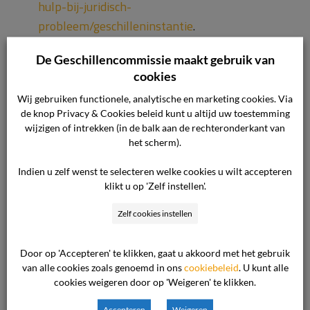
hulp-bij-juridisch-
probleem/geschilleninstantie
.
De Geschillencommissie maakt gebruik van
We verrassen u graag met de video over
cookies
onze organisatie die laat zien en vertelt hoe
Wij gebruiken functionele, analytische en marketing cookies. Via
wij als organisatie - De Geschillencommissie
de knop Privacy & Cookies beleid kunt u altijd uw toestemming
- met onze klachtenloketten en groot palet
wijzigen of intrekken (in de balk aan de rechteronderkant van
aan geschillencommissies er zijn voor
het scherm).
iedereen in Nederland en daarbuiten.
Indien u zelf wenst te selecteren welke cookies u wilt accepteren
klikt u op 'Zelf instellen'.
"Ik maak graag van de gelegenheid gebruik om
Zelf cookies instellen
onze commissieleden en collega’s in de
organisatie te bedanken voor de medewerking
Door op 'Accepteren' te klikken, gaat u akkoord met het gebruik
aan deze video. Daarnaast ook een dank je wel
van alle cookies zoals genoemd in ons
cookiebeleid
. U kunt alle
aan het Ministerie van Justitie en Veiligheid om
cookies weigeren door op 'Weigeren' te klikken.
ons te vragen deze bijdrage te leveren aan
Accepteren
Weigeren