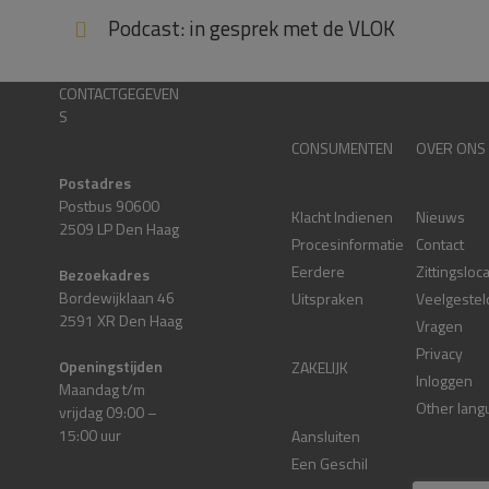
Podcast: in gesprek met de VLOK
CONTACTGEGEVEN
S
CONSUMENTEN
OVER ONS
Postadres
Postbus 90600
Klacht Indienen
Nieuws
2509 LP Den Haag
Procesinformatie
Contact
Eerdere
Zittingsloc
Bezoekadres
Bordewijklaan 46
Uitspraken
Veelgestel
2591 XR Den Haag
Vragen
Privacy
Openingstijden
ZAKELIJK
Inloggen
Maandag t/m
Other lang
vrijdag 09:00 –
15:00 uur
Aansluiten
Een Geschil