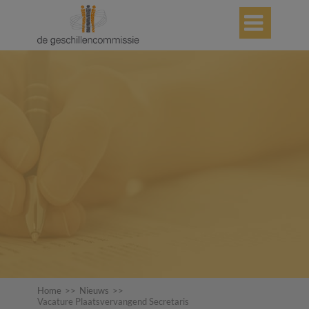

Home
>>
Nieuws
>>
Vacature Plaatsvervangend Secretaris