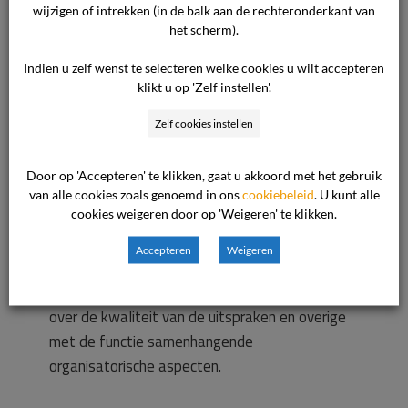
wijzigen of intrekken (in de balk aan de rechteronderkant van
Je gaat intensief samenwerken met voorzitters,
het scherm).
commissieleden, secretarissen en het bureau
van de commissie waaronder juridische- en
Indien u zelf wenst te selecteren welke cookies u wilt accepteren
klikt u op 'Zelf instellen'.
administratieve medewerkers. Je levert verder
een bijdrage aan het periodiek algemeen
Zelf cookies instellen
overleg tussen voorzitters, commissieleden en
andere (plaatsvervangend) secretarissen.
Door op 'Accepteren' te klikken, gaat u akkoord met het gebruik
van alle cookies zoals genoemd in ons
cookiebeleid
. U kunt alle
cookies weigeren door op 'Weigeren' te klikken.
Functioneel leg je verantwoording af aan de
voorzitter van de commissie over de inhoud van
Accepteren
Weigeren
de uitspraken en hiërarchisch aan Hoofd
Juridische Zaken van De Geschillencommissie
over de kwaliteit van de uitspraken en overige
met de functie samenhangende
organisatorische aspecten.