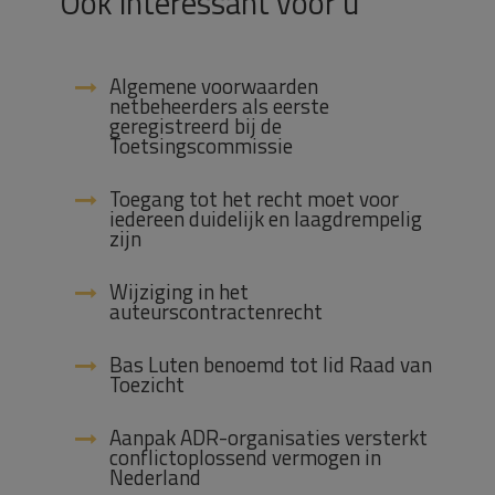
Ook interessant voor u
Algemene voorwaarden
netbeheerders als eerste
geregistreerd bij de
Toetsingscommissie
Toegang tot het recht moet voor
iedereen duidelijk en laagdrempelig
zijn
Wijziging in het
auteurscontractenrecht
Bas Luten benoemd tot lid Raad van
Toezicht
Aanpak ADR-organisaties versterkt
conflictoplossend vermogen in
Nederland