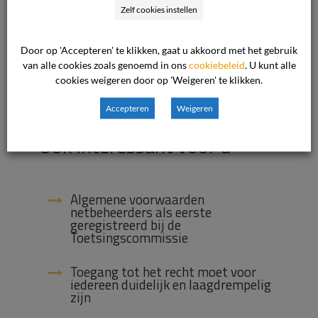
Zelf cookies instellen
Door op 'Accepteren' te klikken, gaat u akkoord met het gebruik
van alle cookies zoals genoemd in ons
cookiebeleid
. U kunt alle
2 januari 2017

cookies weigeren door op 'Weigeren' te klikken.
Nieuws

Accepteren
Weigeren
Ook interessant voor u
Algemene voorwaarden
netbeheerders als eerste
geregistreerd bij de
Toetsingscommissie
Toegang tot het recht moet voor
iedereen duidelijk en laagdrempelig
zijn