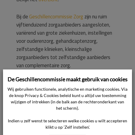
Bij de
Geschillencommissie Zorg
zijn nu ruim
vijftienduizend zorgaanbieders aangesloten,
variërend van grote ziekenhuizen, instellingen
voor ouderenzorg, gehandicaptenzorg,
zelfstandige klinieken, kleinschalige
zorgaanbieders tot zelfstandige aanbieders
van complementaire zorg.
De Geschillencommissie maakt gebruik van cookies
Bent u zorgaanbieder en nog niet aangesloten
Wij gebruiken functionele, analytische en marketing cookies. Via
bij een erkende Geschillencommissie? Kijk dan
de knop Privacy & Cookies beleid kunt u altijd uw toestemming
op
www.degeschillencommissiezorg.nl/zorgaan
wijzigen of intrekken (in de balk aan de rechteronderkant van
bieders
.
het scherm).
Indien u zelf wenst te selecteren welke cookies u wilt accepteren
klikt u op 'Zelf instellen'.