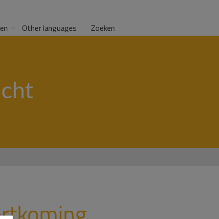
gen
Other languages
Zoeken
cht
ortkoming