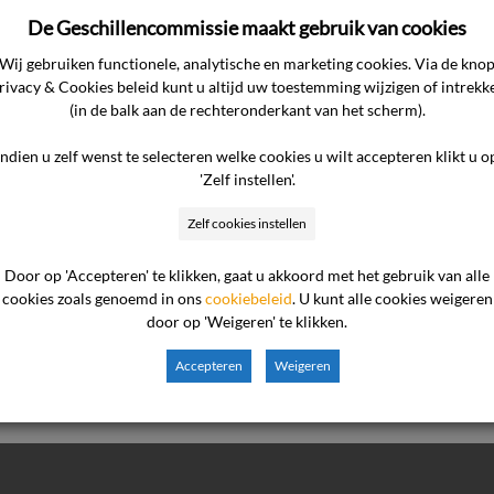
chtingen tegenover con
De Geschillencommissie maakt gebruik van cookies
Wij gebruiken functionele, analytische en marketing cookies. Via de kno
rivacy & Cookies beleid kunt u altijd uw toestemming wijzigen of intrekk
ver? De uitspraak gaat over een overeenkomst tussen een con
(in de balk aan de rechteronderkant van het scherm).
d bedrag. De consument is met de makelaar een opdracht tot 
Indien u zelf wenst te selecteren welke cookies u wilt accepteren klikt u o
ent geadviseerd om een Copaan-applicatie te gebruiken, zoda
'Zelf instellen'.
 een bod uit […]
Zelf cookies instellen
Door op 'Accepteren' te klikken, gaat u akkoord met het gebruik van alle
der
cookies zoals genoemd in ons
cookiebeleid
. U kunt alle cookies weigeren
door op 'Weigeren' te klikken.
Accepteren
Weigeren