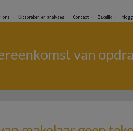
r ons
Uitspraken en analyses
Contact
Zakelijk
Inlog
ereenkomst van opdra
 van makelaar geen tek